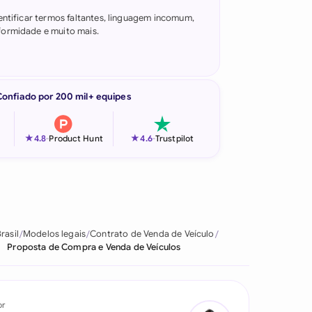
entificar termos faltantes, linguagem incomum,
ormidade e muito mais.
Confiado por 200 mil+ equipes
★
★
4.8
-
Product Hunt
4.6
-
Trustpilot
rasil
Modelos legais
Contrato de Venda de Veículo
Proposta de Compra e Venda de Veículos
or