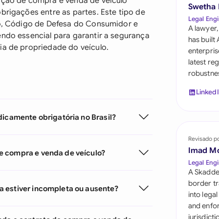
sação de compra e venda de veículo
Saudi Arabia
Swetha
brigações entre as partes. Este tipo de
Legal Engi
iro, Código de Defesa do Consumidor e
Singapore
A lawyer,
endo essencial para garantir a segurança
has built
South Africa
ia de propriedade do veículo.
enterpris
latest re
España
robustnes
Switzerland
Linked
United Arab Emira
dicamente obrigatória no Brasil?
United Kingdom
Revisado p
Imad M
United States
e compra e venda de veículo?
Legal Engi
A Skadde
border tr
a estiver incompleta ou ausente?
into lega
and enfor
jurisdict