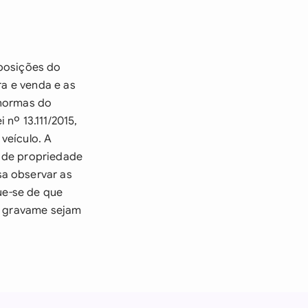
sposições do
ra e venda e as
 normas do
nº 13.111/2015,
veículo. A
a de propriedade
sa observar as
que-se de que
er gravame sejam