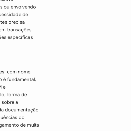
as ou envolvendo
cessidade de
tes precisa
 em transações
es específicas
tes, com nome,
o é fundamental,
M e
ão, forma de
 sobre a
e da documentação
quências do
agamento de multa