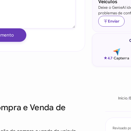
Veículos
Deixe o GenieAI id
Indonesia
problemas de conf
Ireland
Enviar
Italia
umento
Malaysia
Netherlands
★
4.7
-
Capterra
New Zealand
Nigeria
Pakistan
Início
B
ompra e Venda de
Philippines
Qatar
Revisado p