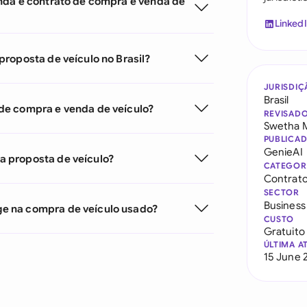
nda e contrato de compra e venda de
Linked
roposta de veículo no Brasil?
JURISDIÇ
Brasil
de compra e venda de veículo?
REVISAD
Swetha 
PUBLICA
GenieAI
 proposta de veículo?
CATEGOR
Contrato
SECTOR
Business
e na compra de veículo usado?
CUSTO
Gratuito
ÚLTIMA A
15 June 