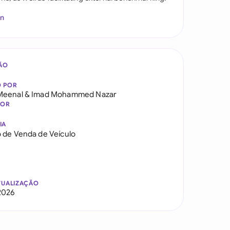
In
ÃO
O POR
Meenal
&
Imad Mohammed Nazar
DOR
IA
 de Venda de Veículo
TUALIZAÇÃO
2026