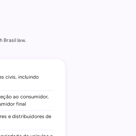
 Brasil law.
s civis, incluindo
teção ao consumidor,
midor final
es e distribuidores de