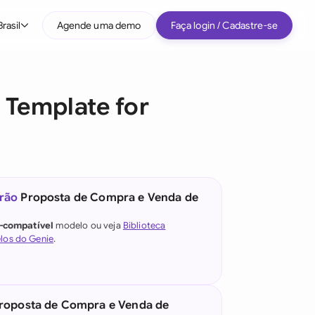
Brasil
Agende uma demo
Faça login / Cadastre-se
Por tipo de empresa
 Template for
Médio porte
Grandes empresas
Startup
Todos os tipos de empresa
rão
Proposta de Compra e Venda de
e IA jurídica
l-compatível
modelo ou veja
Biblioteca
los do Genie
.
)
roposta de Compra e Venda de