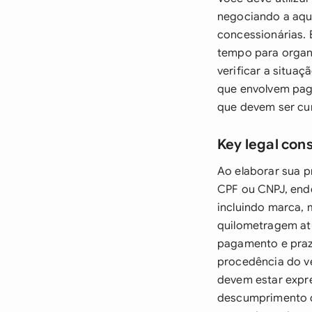
negociando a aqui
concessionárias.
tempo para organ
verificar a situa
que envolvem pag
que devem ser cum
Key legal con
Ao elaborar sua p
CPF ou CNPJ, ende
incluindo marca, 
quilometragem atu
pagamento e praz
procedência do v
devem estar expr
descumprimento d