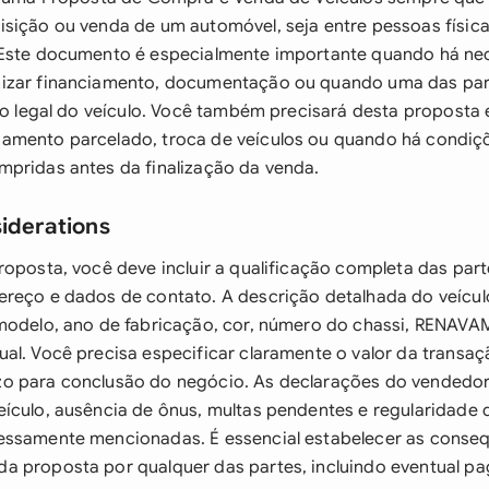
sição ou venda de um automóvel, seja entre pessoas físic
 Este documento é especialmente importante quando há ne
izar financiamento, documentação ou quando uma das par
ção legal do veículo. Você também precisará desta proposta
amento parcelado, troca de veículos ou quando há condiçõ
pridas antes da finalização da venda.
siderations
roposta, você deve incluir a qualificação completa das par
reço e dados de contato. A descrição detalhada do veícul
modelo, ano de fabricação, cor, número do chassi, RENAVA
al. Você precisa especificar claramente o valor da transaç
o para conclusão do negócio. As declarações do vendedor
eículo, ausência de ônus, multas pendentes e regularidad
essamente mencionadas. É essencial estabelecer as conse
a proposta por qualquer das partes, incluindo eventual p