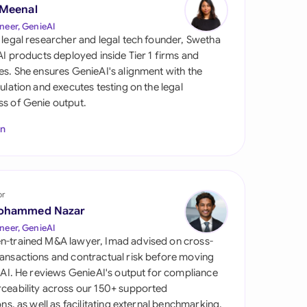
 Meenal
neer, GenieAI
 legal researcher and legal tech founder, Swetha
 AI products deployed inside Tier 1 firms and
es. She ensures GenieAI's alignment with the
gulation and executes testing on the legal
s of Genie output.
In
tes
or
ohammed Nazar
neer, GenieAI
n-trained M&A lawyer, Imad advised on cross-
ansactions and contractual risk before moving
l AI. He reviews GenieAI's output for compliance
ceability across our 150+ supported
ions, as well as facilitating external benchmarking.