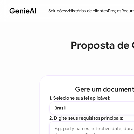
Soluções
Histórias de clientes
Preços
Recur
Recursos
M
Proposta de 
Criar Contratos
Revisar e Negociar
Assistente de Contratos com IA
Pergunte ao seu Documento
Gere um documen
Add-in para Word
1. Selecione sua lei aplicável:
Todos os recursos
Brasil
2. Digite seus requisitos principais: