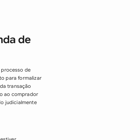
nda de
 processo de
to para formalizar
 da transação
nto ao comprador
o judicialmente
estiver