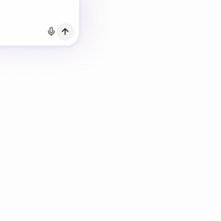
m email
Fazer login