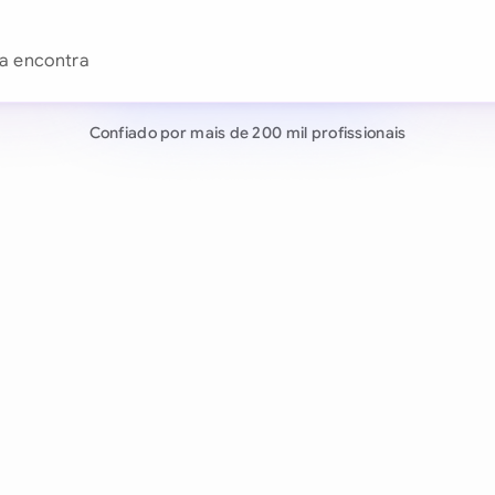
Continuar co
a redigir um acord
Já tem uma conta?
ais de 200 mil usuários
Confiado por mais de 200 mil profissionais
ocia contratos de forma autônoma.