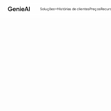
Soluções
Histórias de clientes
Preços
Recur
Recursos
M
Criar Contratos
Revisar e Negociar
Assistente de Contratos com IA
Pergunte ao seu Documento
Add-in para Word
Todos os recursos