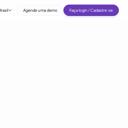
Brasil
Agende uma demo
Faça login / Cadastre-se
Por tipo de empresa
Médio porte
Grandes empresas
Startup
Todos os tipos de empresa
e IA jurídica
)