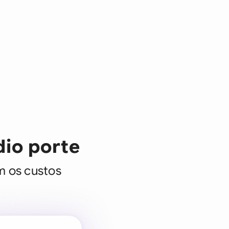
dio porte
 os custos
urídico para
e negócios