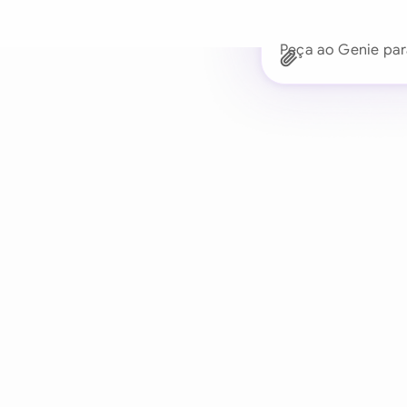
Peça ao Genie par
Confiado por m
Redige, analisa e neg