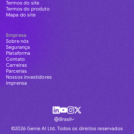
Termos do site
Termos do produto
Mapa do site
Empresa
Sobre nós
Segurança
Plataforma
Contato
Carreiras
Parcerias
Nossos investidores
Imprensa
Brasil
©2026 Genie AI Ltd. Todos os direitos reservados