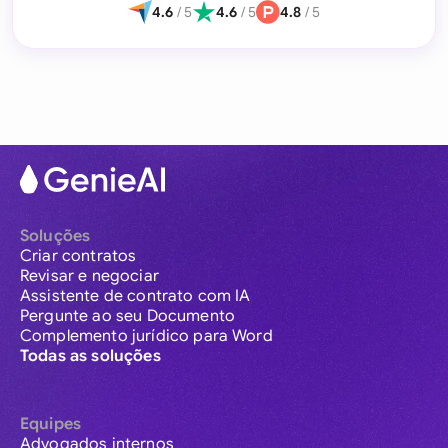
4.6
/ 5
4.6
/ 5
4.8
/ 5
Soluções
Criar contratos
Revisar e negociar
Assistente de contrato com IA
Pergunte ao seu Documento
Complemento jurídico para Word
Todas as soluções
Equipes
Advogados internos