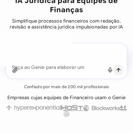
IA Jurídica para Equipes de
Finanças
Simplifique processos financeiros com redação,
revisão e assistência jurídica impulsionadas por IA
Um assistente jurídico para
cada equipe de negócios
Peça ao Genie para revisar este a
Continuar com email
Já tem uma conta?
Fazer login
Confiado por mais de 200 mil profissionais
Empresas cujas equipes de Financeiro usam o Genie