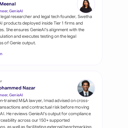
 Meenal
neer, GenieAI
 legal researcher and legal tech founder, Swetha
 AI products deployed inside Tier 1 firms and
es. She ensures GenieAI's alignment with the
gulation and executes testing on the legal
s of Genie output.
In
tes
or
ohammed Nazar
neer, GenieAI
n-trained M&A lawyer, Imad advised on cross-
ansactions and contractual risk before moving
l AI. He reviews GenieAI's output for compliance
ceability across our 150+ supported
ions, as well as facilitating external benchmarking.