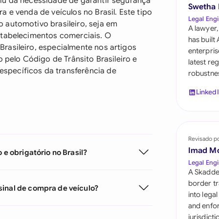
iu da necessidade de garantir segurança
Saudi Arabia
Swetha
 e venda de veículos no Brasil. Este tipo
Legal Engi
 automotivo brasileiro, seja em
Singapore
A lawyer,
stabelecimentos comerciais. O
has built
South Africa
rasileiro, especialmente nos artigos
enterpris
o pelo Código de Trânsito Brasileiro e
latest re
España
specíficos da transferência de
robustnes
Switzerland
Linked
United Arab Emira
United Kingdom
Revisado p
Imad M
United States
 e obrigatório no Brasil?
Legal Engi
A Skadde
border tr
sinal de compra de veículo?
into lega
and enfor
jurisdict