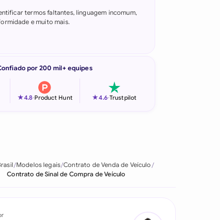
entificar termos faltantes, linguagem incomum,
ormidade e muito mais.
Confiado por 200 mil+ equipes
★
★
4.8
-
Product Hunt
4.6
-
Trustpilot
rasil
Modelos legais
Contrato de Venda de Veículo
Contrato de Sinal de Compra de Veículo
or