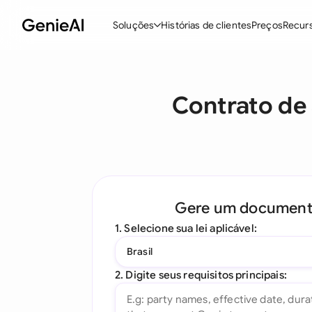
Soluções
Histórias de clientes
Preços
Recur
Recursos
M
Contrato de 
Criar Contratos
Revisar e Negociar
Assistente de Contratos com IA
Pergunte ao seu Documento
Gere um documen
Add-in para Word
1. Selecione sua lei aplicável:
Todos os recursos
Brasil
2. Digite seus requisitos principais: