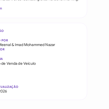
In
ÃO
O POR
Meenal
&
Imad Mohammed Nazar
DOR
IA
 de Venda de Veículo
TUALIZAÇÃO
2026