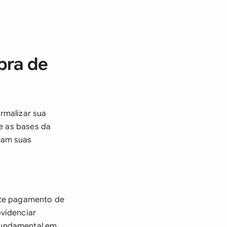
pra de
rmalizar sua
ce as bases da
ram suas
nte pagamento de
videnciar
fundamental em