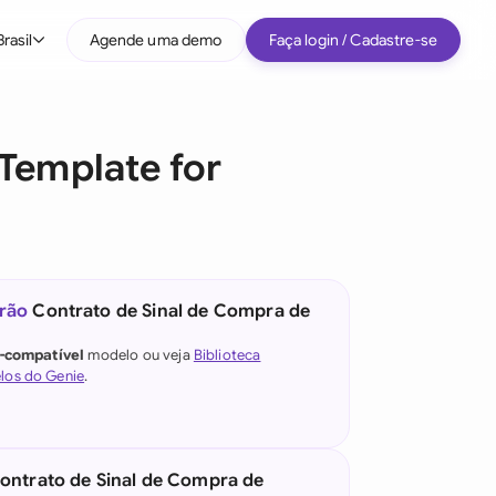
Brasil
Agende uma demo
Faça login / Cadastre-se
Por tipo de empresa
 Template for
Médio porte
Grandes empresas
Startup
Todos os tipos de empresa
rão
Contrato de Sinal de Compra de
e IA jurídica
l-compatível
modelo ou veja
Biblioteca
los do Genie
.
)
ontrato de Sinal de Compra de