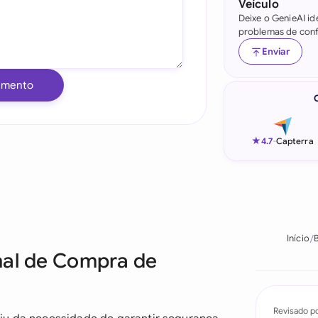
Veículo
Deixe o GenieAI id
Indonesia
problemas de conf
Ireland
Enviar
Italia
umento
Malaysia
Netherlands
★
4.7
-
Capterra
New Zealand
Nigeria
Pakistan
Início
B
nal de Compra de
Philippines
Qatar
Revisado p