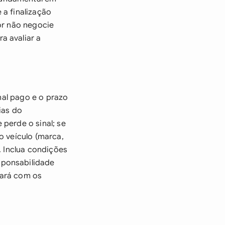
 a finalização
or não negocie
a avaliar a
inal pago e o prazo
ias do
perde o sinal; se
o veículo (marca,
. Inclua condições
sponsabilidade
cará com os