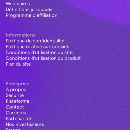
Webinaires
Définitions juridiques
Programme d'affiliation
Informations
Politique de confidentialité
Politique relative aux cookies
Conditions d'utilisation du site
Conditions d'utilisation du produit
Plan du site
Entreprise
À propos
Sécurité
Plateforme
Contact
Carrières
Partenariats
Nos investisseurs