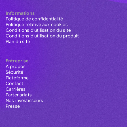
Informations
Politique de confidentialité
Politique relative aux cookies
Conditions d'utilisation du site
Conditions d'utilisation du produit
Plan du site
Entreprise
À propos
Sécurité
Plateforme
Contact
Carrières
Partenariats
Nos investisseurs
Presse