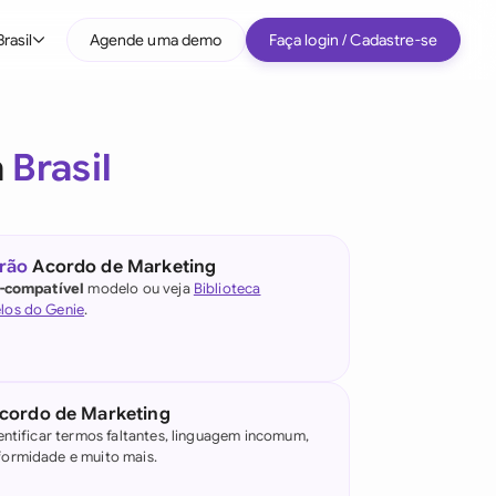
Brasil
Agende uma demo
Faça login / Cadastre-se
a
Brasil
rão
Acordo de Marketing
l-compatível
modelo ou veja
Biblioteca
los do Genie
.
e IA jurídica
)
cordo de Marketing
entificar termos faltantes, linguagem incomum,
ormidade e muito mais.