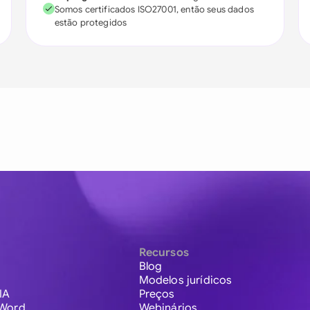
Somos certificados ISO27001, então seus dados
estão protegidos
Recursos
Blog
Modelos jurídicos
IA
Preços
 Word
Webinários