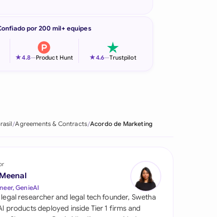
Confiado por 200 mil+ equipes
★
★
4.8
—
Product Hunt
4.6
—
Trustpilot
rasil
Agreements & Contracts
Acordo de Marketing
or
 Meenal
neer, GenieAI
 legal researcher and legal tech founder, Swetha
 AI products deployed inside Tier 1 firms and