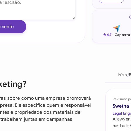
Indonesia
Ireland
umento
Italia
★
4.7
—
Capterra
Malaysia
Netherlands
New Zealand
Início
B
keting?
Nigeria
Pakistan
laras sobre como uma empresa promoverá
Revisado p
presa. Ele especifica quem é responsável
Swetha
Philippines
ientes e propriedade dos materiais de
Legal Engi
e trabalham juntas em campanhas
A lawyer,
Qatar
has built