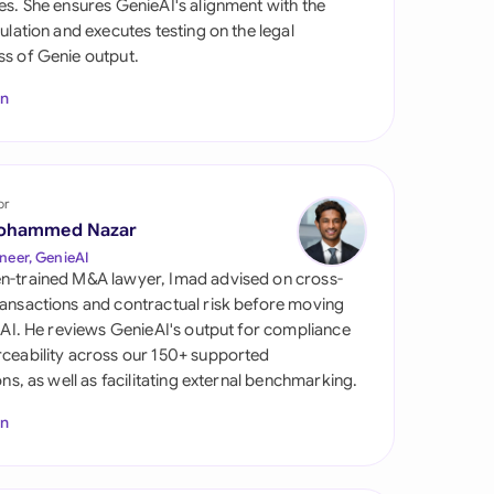
es. She ensures GenieAI's alignment with the
gulation and executes testing on the legal
s of Genie output.
In
or
ohammed Nazar
tes
neer, GenieAI
n-trained M&A lawyer, Imad advised on cross-
ansactions and contractual risk before moving
l AI. He reviews GenieAI's output for compliance
ceability across our 150+ supported
ions, as well as facilitating external benchmarking.
In