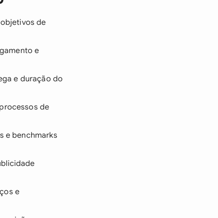
 objetivos de
agamento e
rega e duração do
 processos de
ios e benchmarks
ublicidade
eços e