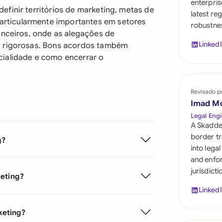
enterpris
Saudi Arabia
finir territórios de marketing, metas de
latest re
rticularmente importantes em setores
robustnes
Singapore
anceiros, onde as alegações de
Linked
s rigorosas. Bons acordos também
South Africa
cialidade e como encerrar o
España
Switzerland
Revisado p
Imad M
United Arab Emira
Legal Engi
A Skadde
United Kingdom
border tr
g?
into lega
United States
and enfor
jurisdict
keting?
Linked
keting?