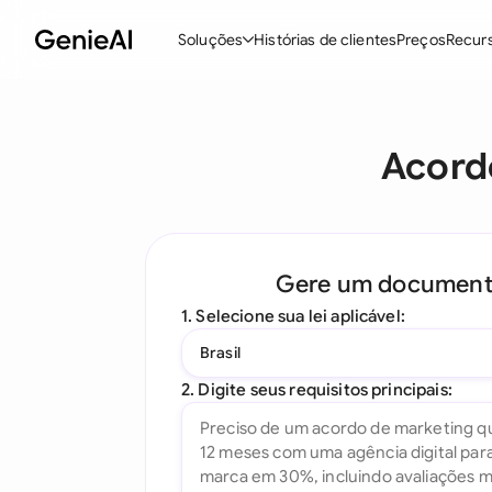
Soluções
Histórias de clientes
Preços
Recur
Recursos
M
Acord
Criar Contratos
Revisar e Negociar
Assistente de Contratos com IA
Gere um documen
Pergunte ao seu Documento
1. Selecione sua lei aplicável:
Add-in para Word
Brasil
Todos os recursos
2. Digite seus requisitos principais: