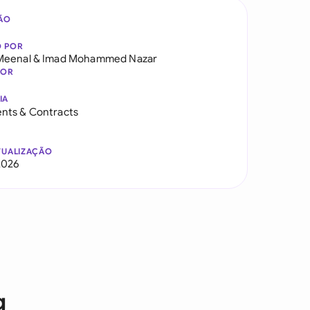
ÃO
O POR
Meenal
&
Imad Mohammed Nazar
DOR
IA
nts & Contracts
TUALIZAÇÃO
2026
g