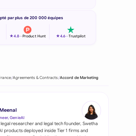
pté par plus de 200 000 équipes
★
★
4.8
—
Product Hunt
4.6
—
Trustpilot
France
Agreements & Contracts
Accord de Marketing
 Meenal
neer, GenieAI
 legal researcher and legal tech founder, Swetha
 AI products deployed inside Tier 1 firms and