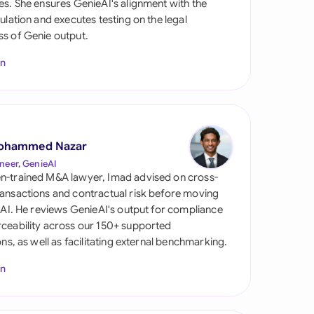
es. She ensures GenieAI's alignment with the
gulation and executes testing on the legal
s of Genie output.
In
ohammed Nazar
s
neer, GenieAI
n-trained M&A lawyer, Imad advised on cross-
ansactions and contractual risk before moving
l AI. He reviews GenieAI's output for compliance
ceability across our 150+ supported
ions, as well as facilitating external benchmarking.
In