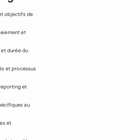
et objectifs de
 paiement et
n et durée du
és et processus
reporting et
pécifiques au
es et