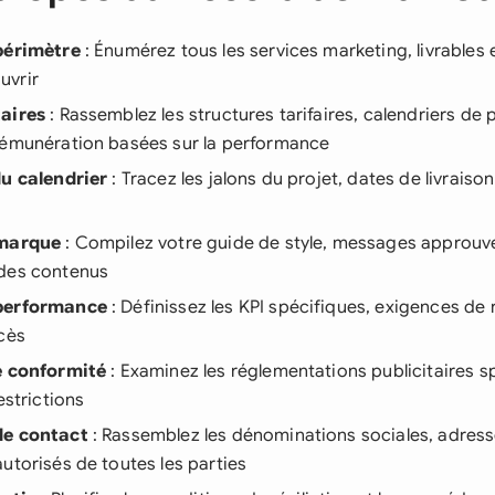
périmètre
: Énumérez tous les services marketing, livrables 
uvrir
aires
: Rassemblez les structures tarifaires, calendriers de
rémunération basées sur la performance
du calendrier
: Tracez les jalons du projet, dates de livraiso
 marque
: Compilez votre guide de style, messages approuv
des contenus
performance
: Définissez les KPI spécifiques, exigences de 
cès
e conformité
: Examinez les réglementations publicitaires s
estrictions
de contact
: Rassemblez les dénominations sociales, adress
utorisés de toutes les parties