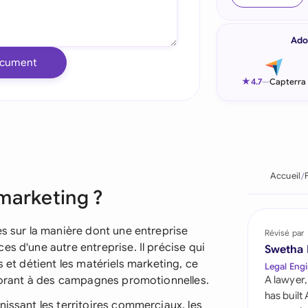
Indonesia
Ado
Ireland
ocument
Italia
★
4.7
—
Capterra
Malaysia
Netherlands
New Zealand
Accueil
marketing ?
Nigeria
Pakistan
es sur la manière dont une entreprise
Révisé par
s d'une autre entreprise. Il précise qui
Swetha
Philippines
nts et détient les matériels marketing, ce
Legal Engi
aborant à des campagnes promotionnelles.
A lawyer,
Qatar
has built
nissant les territoires commerciaux, les