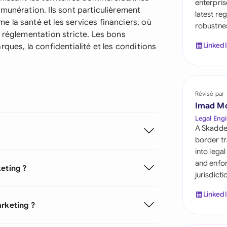
enterpris
Saudi Arabia
munération. Ils sont particulièrement
latest re
 la santé et les services financiers, où
robustnes
Singapore
 réglementation stricte. Les bons
Linked
ques, la confidentialité et les conditions
South Africa
España
Switzerland
Révisé par
Imad M
United Arab Emirate
Legal Engi
A Skadde
United Kingdom
border tr
into lega
United States
and enfor
keting ?
jurisdict
Linked
arketing ?