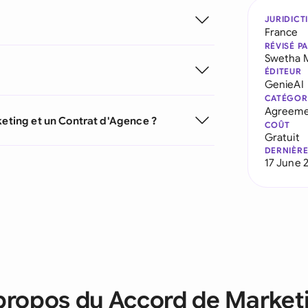
JURIDICT
France
RÉVISÉ P
Swetha 
ÉDITEUR
GenieAI
CATÉGOR
Agreeme
keting et un Contrat d'Agence ?
COÛT
Gratuit
DERNIÈRE
17 June 
propos du Accord de Market