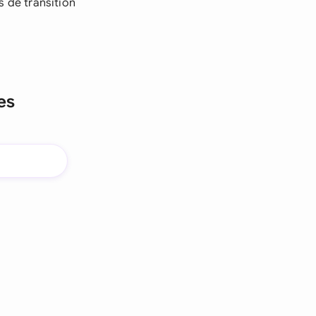
s de transition
es