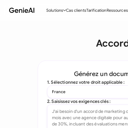
Solutions
Cas clients
Tarification
Ressources
Fonctionnalités
Modèle
Accord
Créer des contrats
Acc
Réviser et négocier
Con
Assistant IA pour les contrats
Pac
Générez un docu
Interrogez votre document
Con
1. Sélectionnez votre droit applicable :
Complément Word
Con
France
Toutes les fonctionnalités
Let
2. Saisissez vos exigences clés :
To