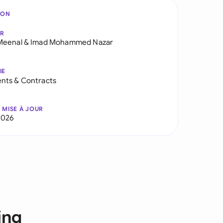
ION
AR
Meenal
&
Imad Mohammed Nazar
IE
nts & Contracts
 MISE À JOUR
2026
ing