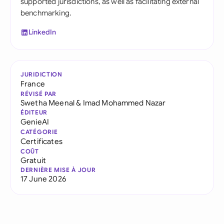
supported jurisdictions, as well as facilitating external
benchmarking.
LinkedIn
JURIDICTION
France
RÉVISÉ PAR
Swetha Meenal
&
Imad Mohammed Nazar
ÉDITEUR
GenieAI
CATÉGORIE
Certificates
COÛT
Gratuit
DERNIÈRE MISE À JOUR
17 June 2026