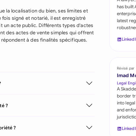
Saudi Arabia
has built
ue la localisation du bien, ses limites et
enterpris
Singapore
fois signé et notarié, il est enregistré
latest re
t un acte public. Différents types d'actes
robustnes
South Africa
ant des actes de vente simples qui offrent
Linked
répondent à des finalités spécifiques.
España
Switzerland
United Arab Emirate
Révisé par
Imad M
United Kingdom
?
Legal Engi
A Skadde
United States
border tr
into lega
té ?
and enfor
jurisdict
priété ?
Linked