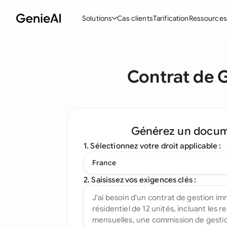
Solutions
Cas clients
Tarification
Ressources
Fonctionnalités
Modèle
Contrat de 
Créer des contrats
Acc
Réviser et négocier
Con
Assistant IA pour les contrats
Pac
Générez un docu
Interrogez votre document
Con
1. Sélectionnez votre droit applicable :
Complément Word
Con
France
Toutes les fonctionnalités
Let
2. Saisissez vos exigences clés :
To