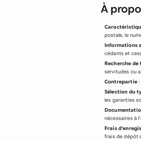
À propo
Caractéristiqu
postale, le numé
Informations s
cédants et ces
Recherche de t
servitudes ou 
Contrepartie
:
Sélection du t
les garanties s
Documentati
nécessaires à l
Frais d'enreg
frais de dépôt 