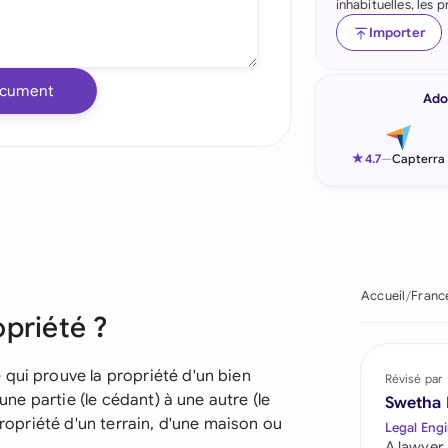
inhabituelles, les
Indonesia
Importer
Ireland
ocument
Ado
Italia
Malaysia
★
4.7
—
Capterra
Netherlands
New Zealand
Nigeria
Accueil
Franc
opriété ?
Pakistan
Philippines
qui prouve la propriété d'un bien
Révisé par
'une partie (le cédant) à une autre (le
Swetha
Qatar
propriété d'un terrain, d'une maison ou
Legal Engi
A lawyer,