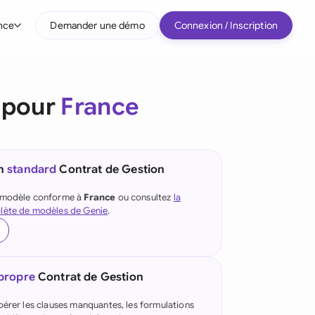
nce
Demander une démo
Connexion / Inscription
r type d'entreprise
 pour
France
Entreprises intermédiaires
Grands comptes
Startup
un
standard
Contrat de Gestion
Tous les types d'entreprise
e modèle conforme à
France
ou consultez
la
lète de modèles de Genie
.
 propre
Contrat de Gestion
pérer les clauses manquantes, les formulations