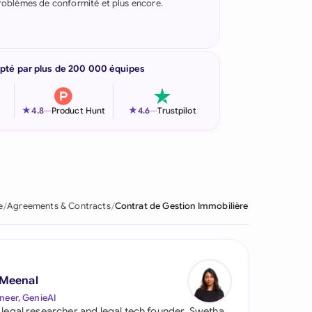
 problèmes de conformité et plus encore.
pté par plus de 200 000 équipes
★
★
4.8
—
Product Hunt
4.6
—
Trustpilot
e
Agreements & Contracts
Contrat de Gestion Immobilière
 Meenal
neer, GenieAI
 legal researcher and legal tech founder, Swetha