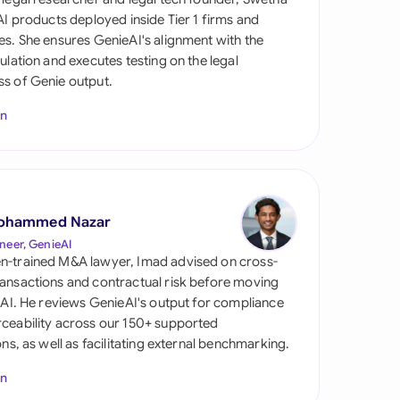
 AI products deployed inside Tier 1 firms and
es. She ensures GenieAI's alignment with the
gulation and executes testing on the legal
s of Genie output.
In
s
ohammed Nazar
neer, GenieAI
n-trained M&A lawyer, Imad advised on cross-
ansactions and contractual risk before moving
l AI. He reviews GenieAI's output for compliance
ceability across our 150+ supported
ions, as well as facilitating external benchmarking.
In