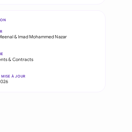
ION
AR
Meenal
&
Imad Mohammed Nazar
IE
nts & Contracts
 MISE À JOUR
2026