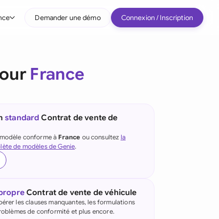
nce
Demander une démo
Connexion / Inscription
r type d'entreprise
pour
France
Entreprises intermédiaires
Grands comptes
Startup
un
standard
Contrat de vente de
Tous les types d'entreprise
e modèle conforme à
France
ou consultez
la
lète de modèles de Genie
.
 propre
Contrat de vente de véhicule
pérer les clauses manquantes, les formulations
 problèmes de conformité et plus encore.