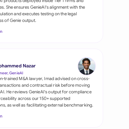
 AI products deployed inside Tier 1 firms and
es. She ensures GenieAI's alignment with the
gulation and executes testing on the legal
s of Genie output.
In
s
ohammed Nazar
neer, GenieAI
n-trained M&A lawyer, Imad advised on cross-
ansactions and contractual risk before moving
l AI. He reviews GenieAI's output for compliance
ceability across our 150+ supported
ions, as well as facilitating external benchmarking.
In