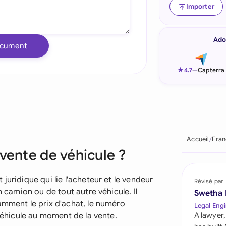
Importer
Indonesia
Ireland
Ado
ocument
Italia
★
4.7
—
Capterra
Malaysia
Netherlands
New Zealand
Accueil
Fran
Nigeria
vente de véhicule ?
Pakistan
juridique qui lie l'acheteur et le vendeur
Révisé par
Philippines
n camion ou de tout autre véhicule. Il
Swetha
amment le prix d'achat, le numéro
Legal Engi
Qatar
 véhicule au moment de la vente.
A lawyer,