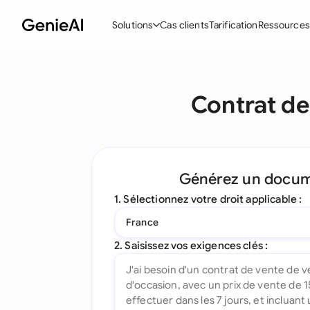
Solutions
Cas clients
Tarification
Ressources
Fonctionnalités
Modèle
Contrat de
Créer des contrats
Acc
Réviser et négocier
Con
Assistant IA pour les contrats
Pac
Générez un docu
Interrogez votre document
Con
1. Sélectionnez votre droit applicable :
Complément Word
Con
France
Toutes les fonctionnalités
Let
2. Saisissez vos exigences clés :
To