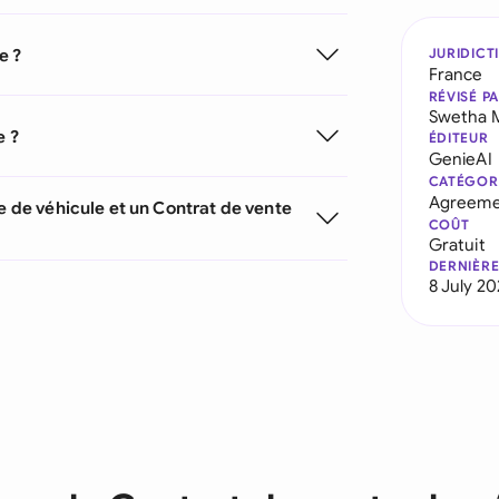
e ?
JURIDICT
France
RÉVISÉ P
Swetha 
e ?
ÉDITEUR
GenieAI
CATÉGOR
Agreeme
e de véhicule et un Contrat de vente
COÛT
Gratuit
DERNIÈRE
8 July 2