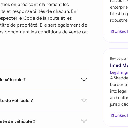
has built
Saudi Arabia
ties en précisant clairement les
enterpris
its et responsabilités de chacun. En
latest re
Singapore
especter le Code de la route et les
robustnes
 titre de propriété. Elle sert également de
South Africa
Linked
turs concernant les conditions de vente ou
España
Switzerland
Révisé par
United Arab Emirate
Imad M
Legal Engi
United Kingdom
A Skadde
de véhicule ?
border tr
United States
into lega
and enfor
te de véhicule ?
jurisdict
Linked
nte de véhicule ?