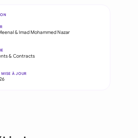
ION
AR
Meenal
&
Imad Mohammed Nazar
IE
nts & Contracts
 MISE À JOUR
026