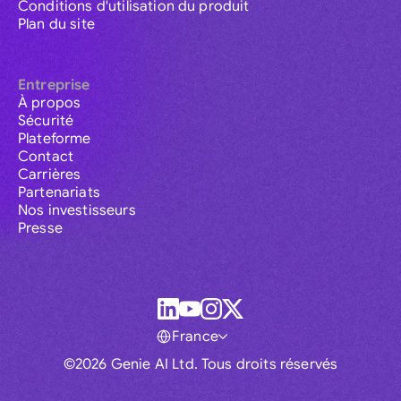
Conditions d'utilisation du produit
Plan du site
Entreprise
À propos
Sécurité
Plateforme
Contact
Carrières
Partenariats
Nos investisseurs
Presse
France
©2026 Genie AI Ltd. Tous droits réservés
Global