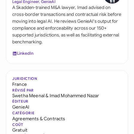
Legal Engineer, GenieAI
A Skadden-trained M&A lawyer, Imad advised on
cross-border transactions and contractual risk before
moving into legal AI. He reviews GenieAI's output for
compliance and enforceability across our 150+
supported jurisdictions, as well as facilitating external
benchmarking.
LinkedIn
JURIDICTION
France
RÉVISÉ PAR
Swetha Meenal
&
Imad Mohammed Nazar
ÉDITEUR
GenieAI
CATÉGORIE
Agreements & Contracts
COÛT
Gratuit