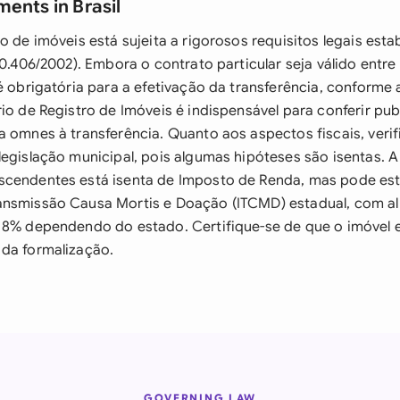
ents in Brasil
o de imóveis está sujeita a rigorosos requisitos legais esta
10.406/2002). Embora o contrato particular seja válido entre 
é obrigatória para a efetivação da transferência, conforme a
io de Registro de Imóveis é indispensável para conferir pub
a omnes à transferência. Quanto aos aspectos fiscais, verif
legislação municipal, pois algumas hipóteses são isentas. 
cendentes está isenta de Imposto de Renda, mas pode esta
ansmissão Causa Mortis e Doação (ITCMD) estadual, com al
 8% dependendo do estado. Certifique-se de que o imóvel e
da formalização.
GOVERNING LAW