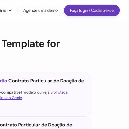
Brasil
Agende uma demo
Faça login / Cadastre-se
Por tipo de empresa
 Template for
Médio porte
Grandes empresas
Startup
Todos os tipos de empresa
rão
Contrato Particular de Doação de
e IA jurídica
l-compatível
modelo ou veja
Biblioteca
los do Genie
.
)
ontrato Particular de Doação de