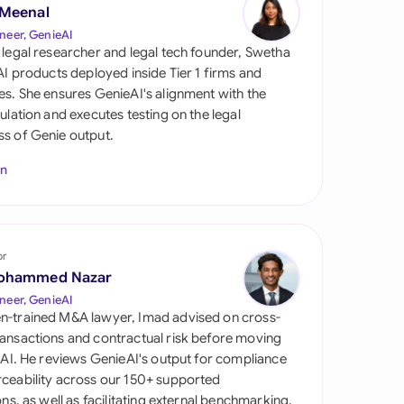
 Meenal
neer, GenieAI
 legal researcher and legal tech founder, Swetha
 AI products deployed inside Tier 1 firms and
es. She ensures GenieAI's alignment with the
gulation and executes testing on the legal
s of Genie output.
In
tes
or
ohammed Nazar
neer, GenieAI
n-trained M&A lawyer, Imad advised on cross-
ansactions and contractual risk before moving
l AI. He reviews GenieAI's output for compliance
ceability across our 150+ supported
ions, as well as facilitating external benchmarking.