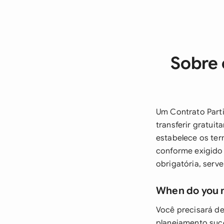
Sobre 
Um Contrato Part
transferir gratui
estabelece os ter
conforme exigido 
obrigatória, serv
When do you 
Você precisará de
planejamento suce