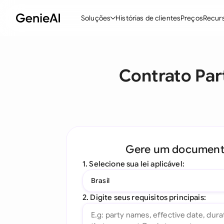
Soluções
Histórias de clientes
Preços
Recur
Recursos
M
Contrato Par
Criar Contratos
Revisar e Negociar
Assistente de Contratos com IA
Pergunte ao seu Documento
Gere um documen
Add-in para Word
1. Selecione sua lei aplicável:
Todos os recursos
Brasil
2. Digite seus requisitos principais: