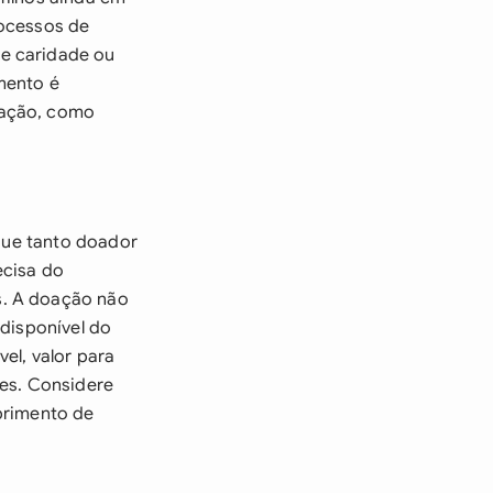
rocessos de
e caridade ou
mento é
oação, como
 que tanto doador
ecisa do
s. A doação não
 disponível do
el, valor para
ões. Considere
primento de