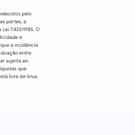
belecidos pelo
as partes, a
 Lei 7.433/1985. O
licidade e
ique a incidência
A doação entre
r sujeita ao
íquotas que
stá livre de ônus