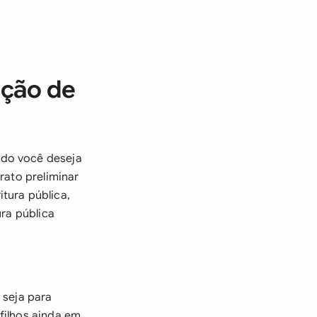
ação de
ndo você deseja
rato preliminar
tura pública,
ura pública
 seja para
filhos ainda em