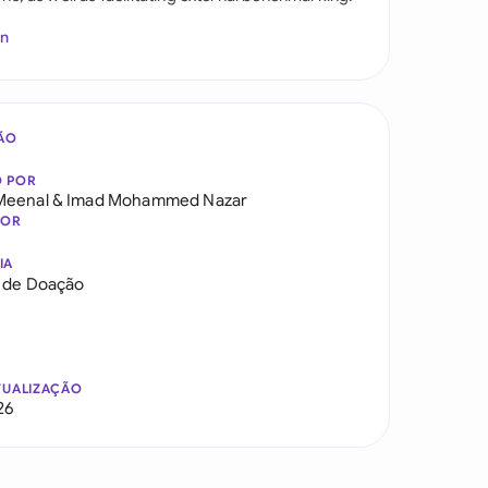
In
ÃO
O POR
Meenal
&
Imad Mohammed Nazar
DOR
IA
a de Doação
TUALIZAÇÃO
26