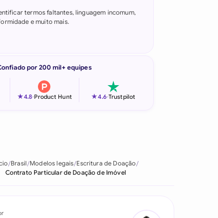
entificar termos faltantes, linguagem incomum,
ormidade e muito mais.
Confiado por 200 mil+ equipes
★
★
4.8
-
Product Hunt
4.6
-
Trustpilot
ício
Brasil
Modelos legais
Escritura de Doação
Contrato Particular de Doação de Imóvel
or