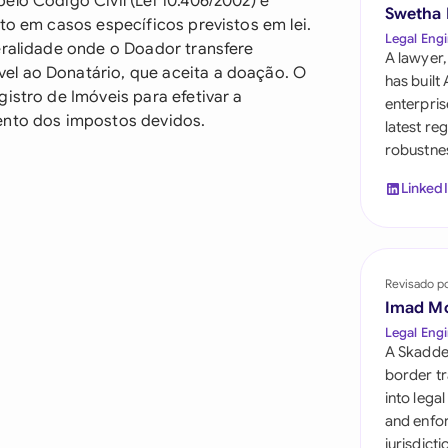
elo Código Civil (Lei 10.406/2002) e
Saudi Arabia
Swetha
to em casos específicos previstos em lei.
Legal Engi
eralidade onde o Doador transfere
Singapore
A lawyer,
el ao Donatário, que aceita a doação. O
has built
South Africa
istro de Imóveis para efetivar a
enterpris
ento dos impostos devidos.
latest re
España
robustnes
Switzerland
Linked
United Arab Emira
United Kingdom
Revisado p
Imad M
United States
Legal Engi
A Skadde
border tr
into lega
and enfor
jurisdict