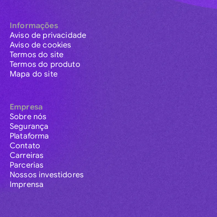
Informações
Aviso de privacidade
Aviso de cookies
Termos do site
Termos do produto
Mapa do site
Empresa
Sobre nós
Segurança
Plataforma
Contato
Carreiras
Parcerias
Nossos investidores
Imprensa