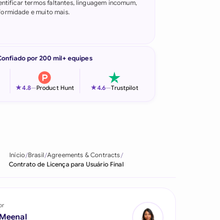
entificar termos faltantes, linguagem incomum,
ormidade e muito mais.
Confiado por 200 mil+ equipes
★
★
4.8
—
Product Hunt
4.6
—
Trustpilot
Início
Brasil
Agreements & Contracts
Contrato de Licença para Usuário Final
or
 Meenal