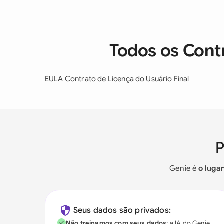
Todos os Cont
EULA Contrato de Licença do Usuário Final
Genie é
o luga
Seus dados são privados:
Não treinamos com seus dados
; a IA do Genie