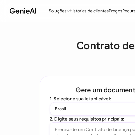
Soluções
Histórias de clientes
Preços
Recur
Recursos
M
Contrato de
Criar Contratos
Revisar e Negociar
Assistente de Contratos com IA
Pergunte ao seu Documento
Gere um documen
Add-in para Word
1. Selecione sua lei aplicável:
Todos os recursos
Brasil
2. Digite seus requisitos principais: