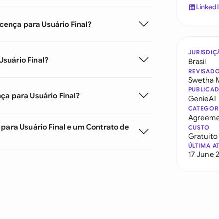
Linked
ença para Usuário Final?
JURISDIÇ
suário Final?
Brasil
REVISAD
Swetha 
PUBLICA
ça para Usuário Final?
GenieAI
CATEGOR
Agreeme
 para Usuário Final e um Contrato de
CUSTO
Gratuito
ÚLTIMA A
17 June 