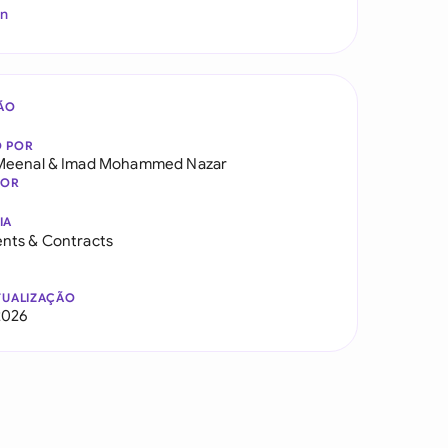
In
ÃO
O POR
Meenal
&
Imad Mohammed Nazar
DOR
IA
nts & Contracts
TUALIZAÇÃO
2026