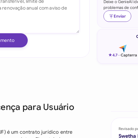
Deixe o GenieAI id
problemas de conf
Indonesia
Enviar
Ireland
Italia
umento
Malaysia
★
4.7
—
Capterra
Netherlands
New Zealand
Nigeria
Pakistan
cença para Usuário
Philippines
Qatar
Revisado p
F) é um contrato jurídico entre
Swetha