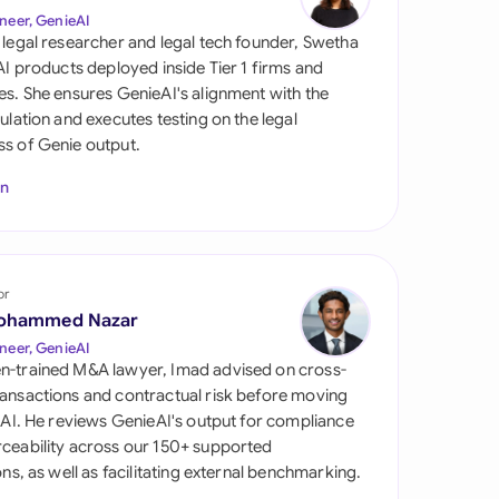
neer, GenieAI
 legal researcher and legal tech founder, Swetha
 AI products deployed inside Tier 1 firms and
es. She ensures GenieAI's alignment with the
gulation and executes testing on the legal
s of Genie output.
In
tes
or
ohammed Nazar
neer, GenieAI
n-trained M&A lawyer, Imad advised on cross-
ansactions and contractual risk before moving
l AI. He reviews GenieAI's output for compliance
ceability across our 150+ supported
ions, as well as facilitating external benchmarking.