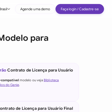
Brasil
Agende uma demo
Faça login / Cadastre-se
Por tipo de empresa
 Modelo para
Médio porte
Grandes empresas
Startup
Todos os tipos de empresa
rão
Contrato de Licença para Usuário
e IA jurídica
l-compatível
modelo ou veja
Biblioteca
los do Genie
.
)
ntrato de Licença para Usuário Final