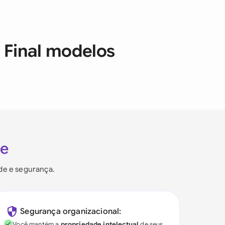
 Final modelos
ie
ade e segurança.
Segurança organizacional:
Você mantém a
propriedade intelectual
de seus