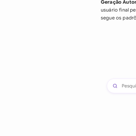
Geração Auto
usuário final p
segue os padrõe