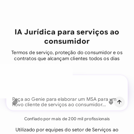
IA Jurídica para serviços ao
consumidor
Termos de serviço, proteção do consumidor e os
contratos que alcançam clientes todos os dias
Um assistente jurídico para
cada equipe de negócios
Peça ao Genie para elaborar um MSA para um
Continuar com email
novo cliente de serviços ao consumidor...
Já tem uma conta?
Fazer login
Confiado por mais de 200 mil profissionais
Utilizado por equipes do setor de Serviços ao