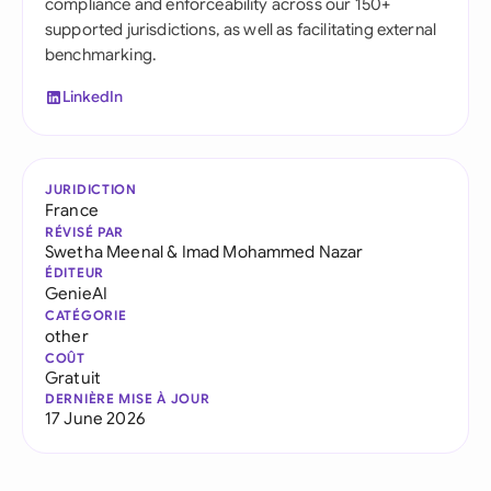
compliance and enforceability across our 150+
supported jurisdictions, as well as facilitating external
benchmarking.
LinkedIn
JURIDICTION
France
RÉVISÉ PAR
Swetha Meenal
&
Imad Mohammed Nazar
ÉDITEUR
GenieAI
CATÉGORIE
other
COÛT
Gratuit
DERNIÈRE MISE À JOUR
17 June 2026