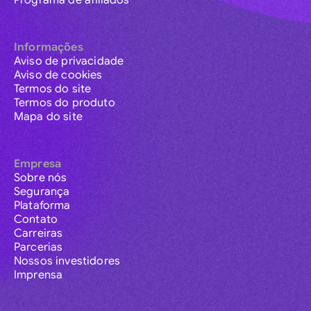
Programa de afiliados
Informações
Aviso de privacidade
Aviso de cookies
Termos do site
Termos do produto
Mapa do site
Empresa
Sobre nós
Segurança
Plataforma
Contato
Carreiras
Parcerias
Nossos investidores
Imprensa