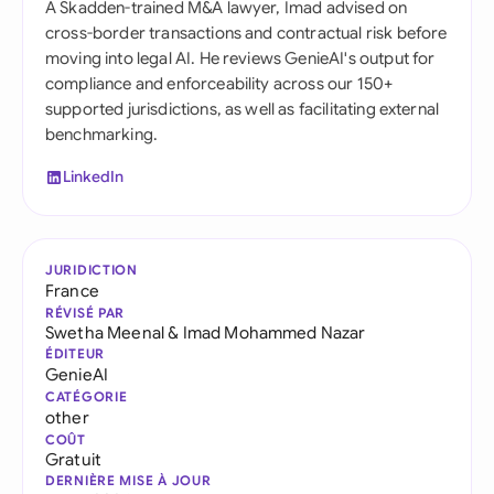
A Skadden-trained M&A lawyer, Imad advised on
cross-border transactions and contractual risk before
moving into legal AI. He reviews GenieAI's output for
compliance and enforceability across our 150+
supported jurisdictions, as well as facilitating external
benchmarking.
LinkedIn
JURIDICTION
France
RÉVISÉ PAR
Swetha Meenal
&
Imad Mohammed Nazar
ÉDITEUR
GenieAI
CATÉGORIE
other
COÛT
Gratuit
DERNIÈRE MISE À JOUR