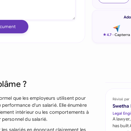
Indonesia
Ado
Ireland
ocument
Italia
★
4.7
—
Capterra
Malaysia
Netherlands
New Zealand
blâme ?
Nigeria
Pakistan
formel que les employeurs utilisent pour
Révisé par
erformance d'un salarié. Elle énumère
Swetha
Philippines
glement intérieur ou les comportements à
Legal Engi
 personnel du salarié.
A lawyer,
Qatar
has built
t les salariés en énonçant clairement les