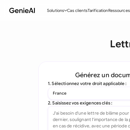
Solutions
Cas clients
Tarification
Ressources
Fonctionnalités
Modèle
Let
Créer des contrats
Acc
Réviser et négocier
Con
Assistant IA pour les contrats
Pac
Générez un docu
Interrogez votre document
Con
1. Sélectionnez votre droit applicable :
Complément Word
Con
France
Toutes les fonctionnalités
Let
2. Saisissez vos exigences clés :
To