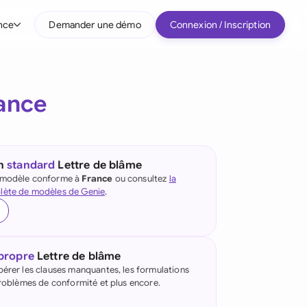
nce
Demander une démo
Connexion / Inscription
r type d'entreprise
ance
Entreprises intermédiaires
Grands comptes
Startup
un
standard
Lettre de blâme
e modèle conforme à
France
ou consultez
la
Tous les types d'entreprise
lète de modèles de Genie
.
 propre
Lettre de blâme
pérer les clauses manquantes, les formulations
 problèmes de conformité et plus encore.