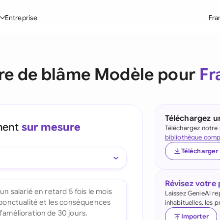
Entreprise
Fra
Global
s juridiques
Par secteur
Par profil utilisateur
Informations
Pa
Australia
tre de blâme Modèle pour
Fr
ord de confidentialité
Énergie
Juristes internes
Blog
Brasil
trat d’accord
Construction
Achats
Définitions
Canada
te d’actionnaires
Technologie
Équipe commerciale
Comparer les outils
Téléchargez 
ment
sur mesure
France
Téléchargez notr
trat-cadre de services
Immobilier
Fondateurs et dirigeants
Cas d’usage
bibliothèque comp
Germany (English)
Télécharger
trat de travail
Mines
Développement commercial
Benchmarks des outils d'IA juridique
Germany (German)
tre d’intention
Tous les secteurs
Tous les profils
Révisez votre
Hong Kong
us les modèles
Laissez GenieAI re
inhabituelles, les
India
Importer