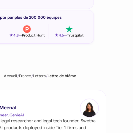
pté par plus de 200 000 équipes
★
★
4.8
—
Product Hunt
4.6
—
Trustpilot
Accueil
France
Letters
Lettre de blâme
 Meenal
neer, GenieAI
 legal researcher and legal tech founder, Swetha
 AI products deployed inside Tier 1 firms and