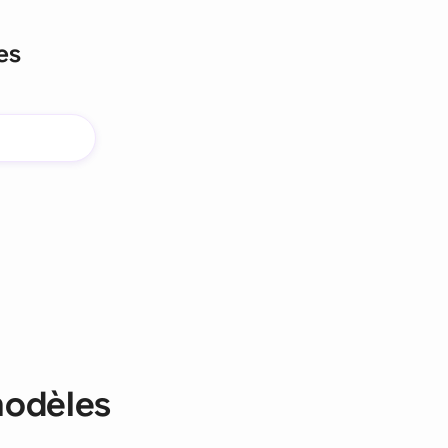
es
modèles