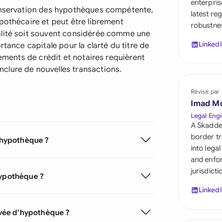
enterpris
Saudi Arabia
conservation des hypothèques compétente,
latest re
pothécaire et peut être librement
robustnes
Singapore
alité soit souvent considérée comme une
Linked
rtance capitale pour la clarté du titre de
South Africa
sements de crédit et notaires requièrent
España
clure de nouvelles transactions.
Switzerland
Révisé par
Imad M
United Arab Emirate
Legal Engi
A Skadde
United Kingdom
border tr
'hypothèque ?
into lega
United States
and enfor
jurisdict
hypothèque ?
Linked
vée d'hypothèque ?