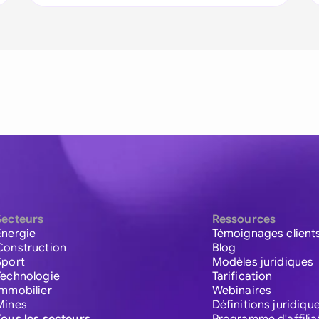
Secteurs
Ressources
Énergie
Témoignages client
Construction
Blog
Sport
Modèles juridiques
Technologie
Tarification
Immobilier
Webinaires
Mines
Définitions juridiqu