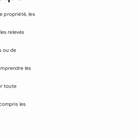
e propriété, les
 les relevés
es ou de
omprendre les
er toute
 compris les