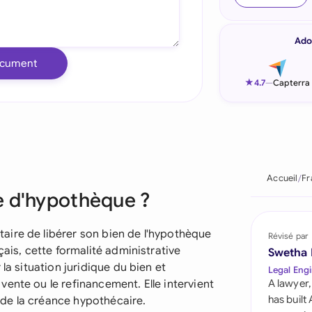
Indonesia
Ado
Ireland
ocument
Italia
★
4.7
—
Capterra
Malaysia
Netherlands
New Zealand
Accueil
Fr
e d'hypothèque ?
Nigeria
Pakistan
aire de libérer son bien de l'hypothèque
Révisé par
çais, cette formalité administrative
Swetha
Philippines
la situation juridique du bien et
Legal Engi
ente ou le refinancement. Elle intervient
A lawyer,
Qatar
has built
de la créance hypothécaire.