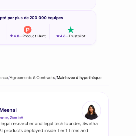
pté par plus de 200 000 équipes
★
★
4.8
—
Product Hunt
4.6
—
Trustpilot
ance
Agreements & Contracts
Mainlevée d'hypothèque
 Meenal
neer, GenieAI
 legal researcher and legal tech founder, Swetha
 AI products deployed inside Tier 1 firms and