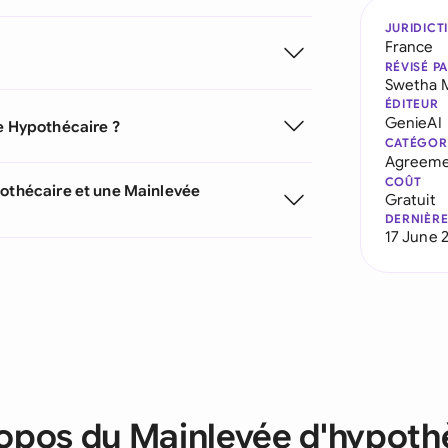
JURIDICT
France
RÉVISÉ P
Swetha 
ÉDITEUR
GenieAI
ée Hypothécaire ?
CATÉGOR
Agreeme
COÛT
pothécaire et une Mainlevée
Gratuit
DERNIÈRE
17 June 
opos du Mainlevée d'hypot