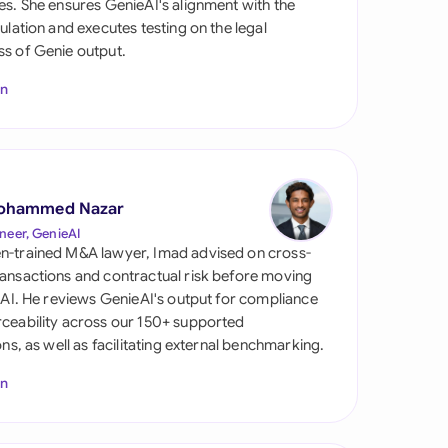
es. She ensures GenieAI's alignment with the
gulation and executes testing on the legal
s of Genie output.
In
ohammed Nazar
s
neer, GenieAI
n-trained M&A lawyer, Imad advised on cross-
ansactions and contractual risk before moving
l AI. He reviews GenieAI's output for compliance
ceability across our 150+ supported
ions, as well as facilitating external benchmarking.
In