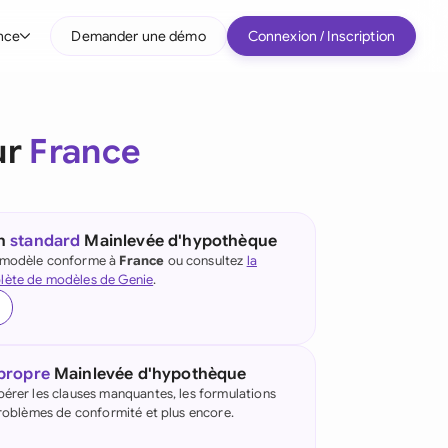
nce
Demander une démo
Connexion / Inscription
r type d'entreprise
ur
France
Entreprises intermédiaires
Grands comptes
Startup
un
standard
Mainlevée d'hypothèque
e modèle conforme à
France
ou consultez
la
Tous les types d'entreprise
lète de modèles de Genie
.
 propre
Mainlevée d'hypothèque
pérer les clauses manquantes, les formulations
 problèmes de conformité et plus encore.