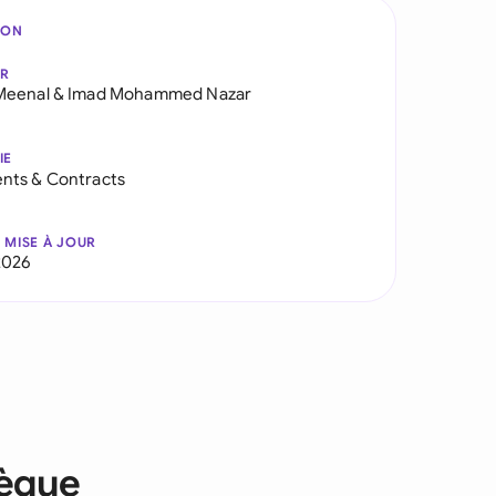
ION
AR
Meenal
&
Imad Mohammed Nazar
IE
nts & Contracts
 MISE À JOUR
2026
hèque