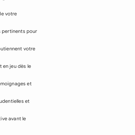
de votre
s pertinents pour
outiennent votre
 en jeu dès le
témoignages et
udentielles et
tive avant le