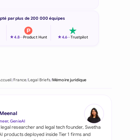
pté par plus de 200 000 équipes
★
★
4.8
—
Product Hunt
4.6
—
Trustpilot
ccueil
France
Legal Briefs
Mémoire juridique
 Meenal
neer, GenieAI
 legal researcher and legal tech founder, Swetha
 AI products deployed inside Tier 1 firms and