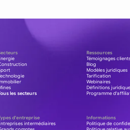
Secteurs
Ressources
Énergie
Témoignages client
Construction
Blog
Sport
Modèles juridiques
Technologie
Tarification
Immobilier
Webinaires
Mines
Définitions juridiqu
Tous les secteurs
Programme d'affilia
Types d'entreprise
Informations
Entreprises intermédiaires
Politique de confide
Grands comptes
Politique relative a