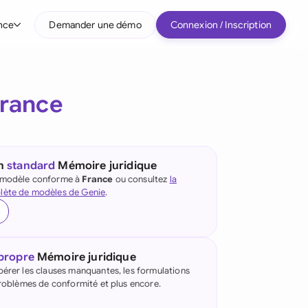
nce
Demander une démo
Connexion / Inscription
r type d'entreprise
rance
Entreprises intermédiaires
Grands comptes
Startup
un
standard
Mémoire juridique
e modèle conforme à
France
ou consultez
la
Tous les types d'entreprise
lète de modèles de Genie
.
 propre
Mémoire juridique
pérer les clauses manquantes, les formulations
 problèmes de conformité et plus encore.