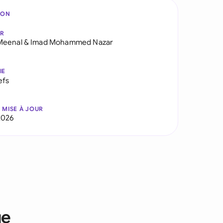
ION
AR
Meenal
&
Imad Mohammed Nazar
IE
efs
 MISE À JOUR
2026
ue