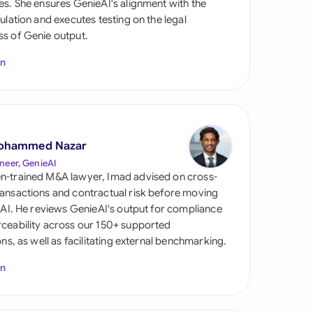
es. She ensures GenieAI's alignment with the
gulation and executes testing on the legal
s of Genie output.
In
ohammed Nazar
s
neer, GenieAI
n-trained M&A lawyer, Imad advised on cross-
ansactions and contractual risk before moving
l AI. He reviews GenieAI's output for compliance
ceability across our 150+ supported
ions, as well as facilitating external benchmarking.
In