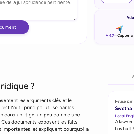
Indonesia
Ado
Ireland
ocument
Italia
★
4.7
—
Capterra
Malaysia
Netherlands
New Zealand
A
ridique ?
Nigeria
Pakistan
sentant les arguments clés et le
Révisé par
st l'outil principal utilisé par les
Swetha
Philippines
on dans un litige, un peu comme une
Legal Engi
. Ces documents exposent les faits
A lawyer,
Qatar
has built
ois importantes, et expliquent pourquoi la