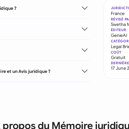
idique ?
JURIDICT
France
RÉVISÉ P
Swetha 
ÉDITEUR
GenieAI
CATÉGOR
Legal Bri
COÛT
Gratuit
DERNIÈRE
17 June 
re et un Avis juridique ?
 propos du Mémoire juridiq