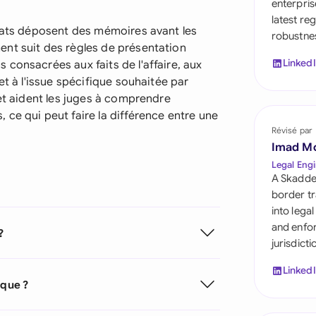
enterpris
Saudi Arabia
latest re
ocats déposent des mémoires avant les
robustnes
Singapore
nt suit des règles de présentation
Linked
consacrées aux faits de l'affaire, aux
South Africa
et à l'issue spécifique souhaitée par
España
 et aident les juges à comprendre
ce qui peut faire la différence entre une
Switzerland
Révisé par
Imad M
United Arab Emirate
Legal Engi
A Skadde
United Kingdom
border tr
into lega
United States
and enfor
?
jurisdict
Linked
ique ?