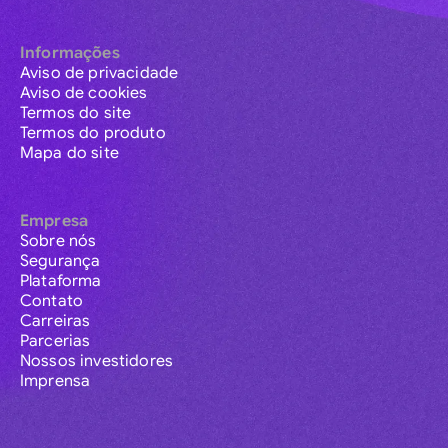
Informações
Aviso de privacidade
Aviso de cookies
Termos do site
Termos do produto
Mapa do site
Empresa
Sobre nós
Segurança
Plataforma
Contato
Carreiras
Parcerias
Nossos investidores
Imprensa