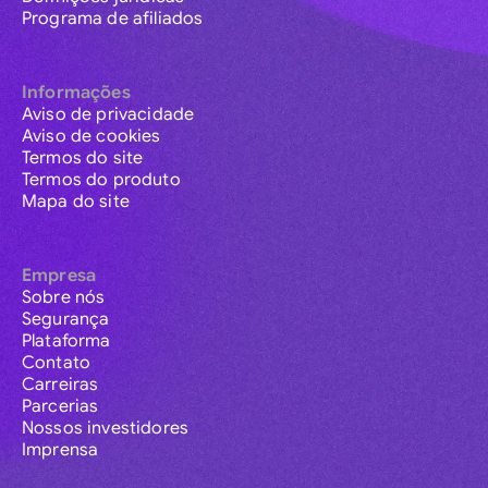
Programa de afiliados
Informações
Aviso de privacidade
Aviso de cookies
Termos do site
Termos do produto
Mapa do site
Empresa
Sobre nós
Segurança
Plataforma
Contato
Carreiras
Parcerias
Nossos investidores
Imprensa