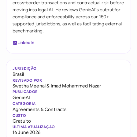
cross-border transactions and contractual risk before
moving into legal AI. He reviews GenieAI's output for
compliance and enforceability across our 150+
supported jurisdictions, as well as facilitating external
benchmarking.
LinkedIn
JURISDIÇÃO
Brasil
REVISADO POR
Swetha Meenal
&
Imad Mohammed Nazar
PUBLICADOR
GenieAI
CATEGORIA
Agreements & Contracts
CUSTO
Gratuito
ÚLTIMA ATUALIZAÇÃO
16 June 2026