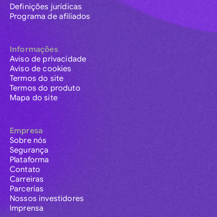
Definições jurídicas
Programa de afiliados
Informações
Aviso de privacidade
Aviso de cookies
Termos do site
Termos do produto
Mapa do site
Empresa
Sobre nós
Segurança
Plataforma
Contato
Carreiras
Parcerias
Nossos investidores
Imprensa