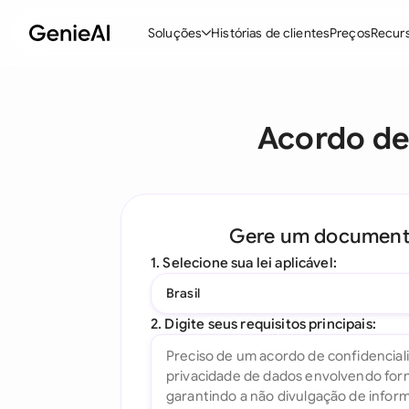
Soluções
Histórias de clientes
Preços
Recur
Recursos
M
Acordo de
Criar Contratos
Revisar e Negociar
Assistente de Contratos com IA
Gere um documen
Pergunte ao seu Documento
1. Selecione sua lei aplicável:
Add-in para Word
Brasil
Todos os recursos
2. Digite seus requisitos principais: