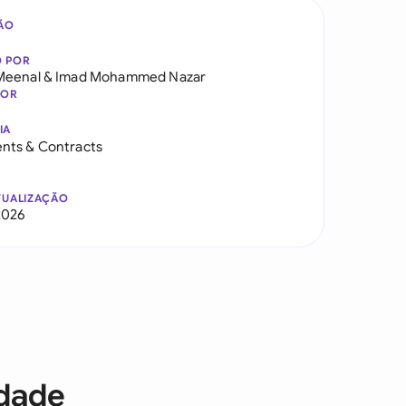
ÃO
O POR
Meenal
&
Imad Mohammed Nazar
DOR
IA
nts & Contracts
TUALIZAÇÃO
2026
idade