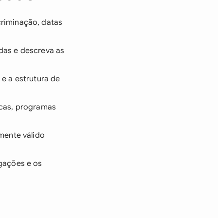
criminação, datas
adas e descreva as
e a estrutura de
icas, programas
mente válido
gações e os