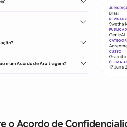
de?
JURISDIÇ
Brasil
REVISAD
Swetha 
PUBLICA
GenieAI
CATEGOR
iação?
Agreeme
CUSTO
Gratuito
ÚLTIMA A
ação e um Acordo de Arbitragem?
17 June 
e o Acordo de Confidencial