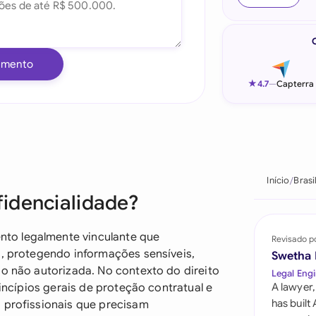
Indonesia
Ireland
umento
Italia
★
4.7
—
Capterra
Malaysia
Netherlands
New Zealand
Início
Brasi
idencialidade?
Nigeria
Pakistan
to legalmente vinculante que
Revisado p
s, protegendo informações sensíveis,
Swetha
Philippines
ão não autorizada. No contexto do direito
Legal Engi
rincípios gerais de proteção contratual e
A lawyer,
Qatar
has built
u profissionais que precisam