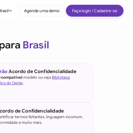
Brasil
Agende uma demo
Faça login / Cadastre-se
 para
Brasil
rão
Acordo de Confidencialidade
l-compatível
modelo ou veja
Biblioteca
los do Genie
.
e IA jurídica
)
cordo de Confidencialidade
entificar termos faltantes, linguagem incomum,
ormidade e muito mais.