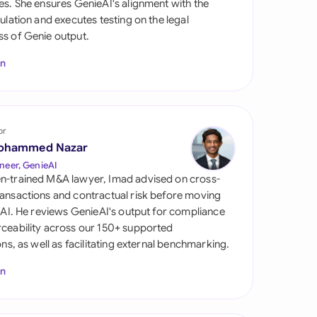
es. She ensures GenieAI's alignment with the
gulation and executes testing on the legal
s of Genie output.
In
or
ohammed Nazar
tes
neer, GenieAI
n-trained M&A lawyer, Imad advised on cross-
ansactions and contractual risk before moving
l AI. He reviews GenieAI's output for compliance
ceability across our 150+ supported
ions, as well as facilitating external benchmarking.
In