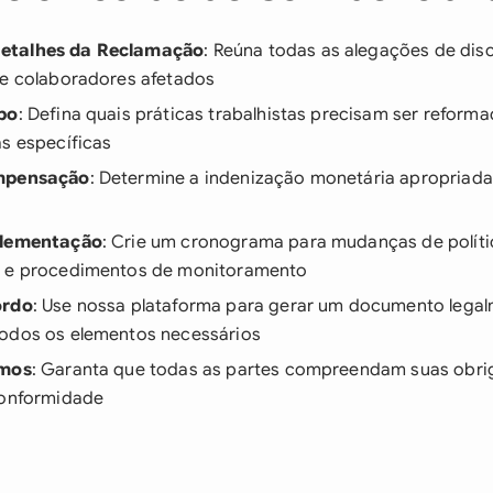
etalhes da Reclamação
: Reúna todas as alegações de dis
 e colaboradores afetados
po
: Defina quais práticas trabalhistas precisam ser reform
as específicas
ompensação
: Determine a indenização monetária apropriada 
plementação
: Crie um cronograma para mudanças de polít
o e procedimentos de monitoramento
ordo
: Use nossa plataforma para gerar um documento legal
odos os elementos necessários
rmos
: Garanta que todas as partes compreendam suas obri
conformidade