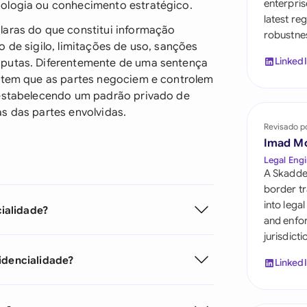
enterpris
nologia ou conhecimento estratégico.
Saudi Arabia
latest re
laras do que constitui informação
robustnes
Singapore
 de sigilo, limitações de uso, sanções
Linked
sputas. Diferentemente de uma sentença
South Africa
mitem que as partes negociem e controlem
España
 estabelecendo um padrão privado de
s das partes envolvidas.
Switzerland
Revisado p
Imad M
United Arab Emira
Legal Engi
A Skadde
United Kingdom
border tr
into lega
ialidade?
United States
and enfor
jurisdict
fidencialidade?
Linked