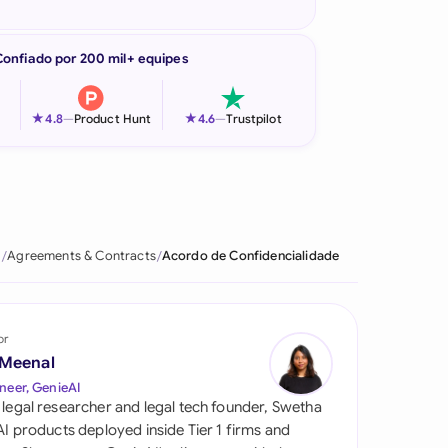
Confiado por 200 mil+ equipes
★
★
4.8
—
Product Hunt
4.6
—
Trustpilot
l
Agreements & Contracts
Acordo de Confidencialidade
or
 Meenal
neer, GenieAI
 legal researcher and legal tech founder, Swetha
 AI products deployed inside Tier 1 firms and