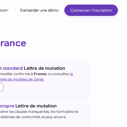
nce
Demander une démo
Connexion / Inscription
r type d'entreprise
rance
Entreprises intermédiaires
Grands comptes
Startup
un
standard
Lettre de mutation
e modèle conforme à
France
ou consultez
la
Tous les types d'entreprise
lète de modèles de Genie
.
 propre
Lettre de mutation
pérer les clauses manquantes, les formulations
 problèmes de conformité et plus encore.