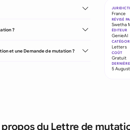
JURIDICT
France
RÉVISÉ P
Swetha 
ation ?
ÉDITEUR
GenieAI
CATÉGOR
Letters
tation et une Demande de mutation ?
COÛT
Gratuit
DERNIÈRE
5 August
 propos du Lettre de mutati