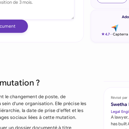
Indonesia
Ado
Ireland
ocument
Italia
★
4.7
—
Capterra
Malaysia
Netherlands
New Zealand
 mutation ?
Nigeria
Pakistan
nt le changement de poste, de
Révisé par
 sein d'une organisation. Elle précise les
Swetha
Philippines
iérarchie, la date de prise d'effet et les
Legal Engi
ages sociaux liées à cette mutation.
A lawyer,
Qatar
has built
ituer un dossier documenté à titre