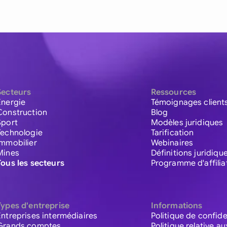
Secteurs
Ressources
Énergie
Témoignages client
Construction
Blog
Sport
Modèles juridiques
Technologie
Tarification
Immobilier
Webinaires
Mines
Définitions juridiqu
Tous les secteurs
Programme d'affilia
Types d'entreprise
Informations
Entreprises intermédiaires
Politique de confide
Grands comptes
Politique relative a