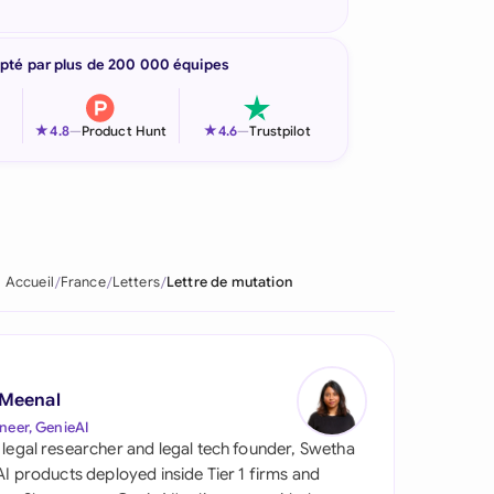
pté par plus de 200 000 équipes
★
★
4.8
—
Product Hunt
4.6
—
Trustpilot
Accueil
France
Letters
Lettre de mutation
 Meenal
neer, GenieAI
 legal researcher and legal tech founder, Swetha
 AI products deployed inside Tier 1 firms and