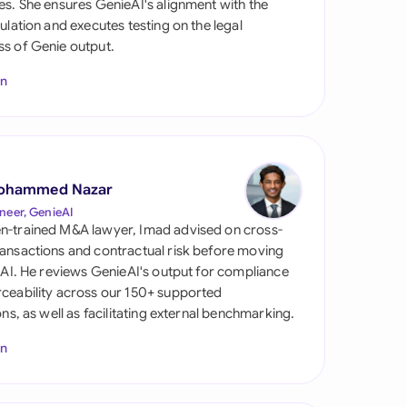
es. She ensures GenieAI's alignment with the
gulation and executes testing on the legal
s of Genie output.
In
ohammed Nazar
s
neer, GenieAI
n-trained M&A lawyer, Imad advised on cross-
ansactions and contractual risk before moving
l AI. He reviews GenieAI's output for compliance
ceability across our 150+ supported
ions, as well as facilitating external benchmarking.
In