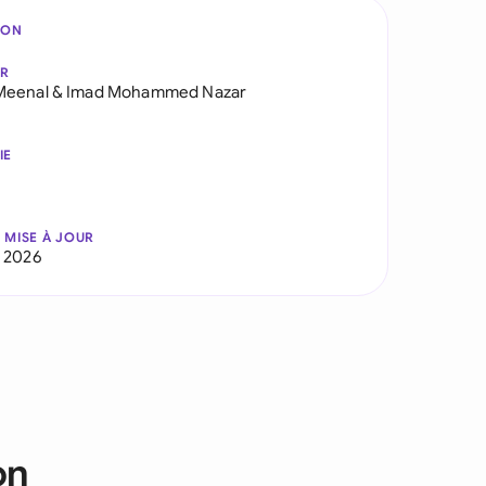
ION
AR
Meenal
&
Imad Mohammed Nazar
IE
 MISE À JOUR
 2026
on