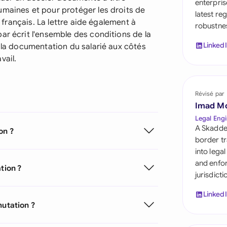
enterpris
Saudi Arabia
umaines et pour protéger les droits de
latest re
l français. La lettre aide également à
robustnes
Singapore
ar écrit l'ensemble des conditions de la
Linked
e la documentation du salarié aux côtés
South Africa
vail.
España
Switzerland
Révisé par
Imad M
United Arab Emirate
Legal Engi
A Skadde
on ?
United Kingdom
border tr
into lega
United States
and enfor
tion ?
jurisdict
Linked
mutation ?