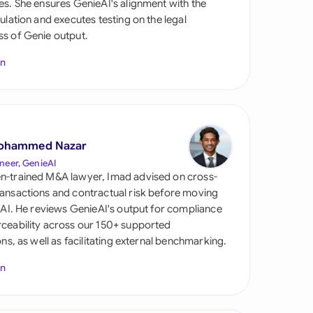
es. She ensures GenieAI's alignment with the
gulation and executes testing on the legal
s of Genie output.
In
ohammed Nazar
s
neer, GenieAI
n-trained M&A lawyer, Imad advised on cross-
ansactions and contractual risk before moving
l AI. He reviews GenieAI's output for compliance
ceability across our 150+ supported
ions, as well as facilitating external benchmarking.
In