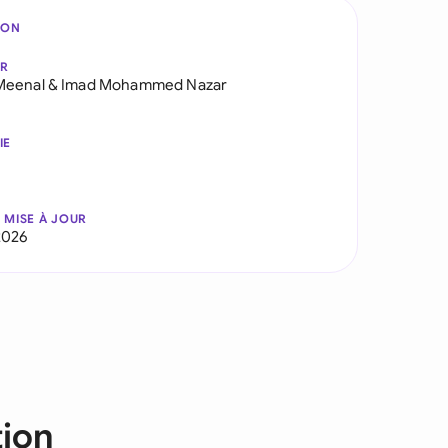
ION
AR
Meenal
&
Imad Mohammed Nazar
IE
 MISE À JOUR
2026
tion