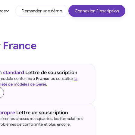
nce
Demander une démo
Connexion / Inscription
r type d'entreprise
r
France
Entreprises intermédiaires
Grands comptes
Startup
un
standard
Lettre de souscription
e modèle conforme à
France
ou consultez
la
Tous les types d'entreprise
lète de modèles de Genie
.
 propre
Lettre de souscription
pérer les clauses manquantes, les formulations
 problèmes de conformité et plus encore.