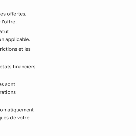
es offertes,
l'offre.
tatut
on applicable.
ictions et les
 états financiers
es sont
rations
utomatiquement
ques de votre