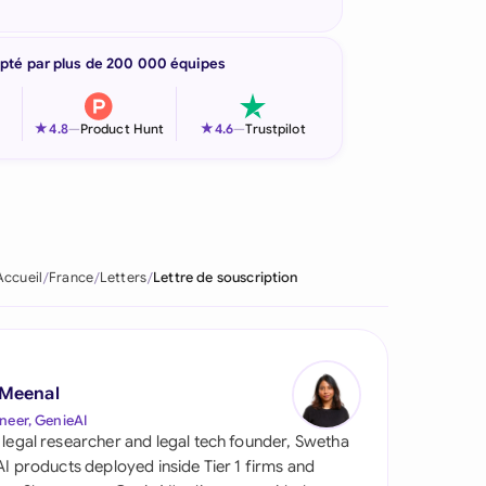
pté par plus de 200 000 équipes
★
★
4.8
—
Product Hunt
4.6
—
Trustpilot
Accueil
France
Letters
Lettre de souscription
 Meenal
neer, GenieAI
 legal researcher and legal tech founder, Swetha
 AI products deployed inside Tier 1 firms and