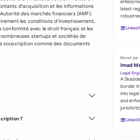
enterpris
Saudi Arabia
ontants d'acquisition et les informations
latest re
l'Autorité des marchés financiers (AMF).
robustnes
Singapore
airement les conditions d'investissement,
Linked
a conformité avec le droit français et les
South Africa
De nombreuses startups et sociétés de
España
s de souscription comme des documents
Switzerland
Révisé par
Imad M
United Arab Emirate
Legal Engi
A Skadde
United Kingdom
border tr
into lega
United States
and enfor
jurisdict
scription ?
Linked