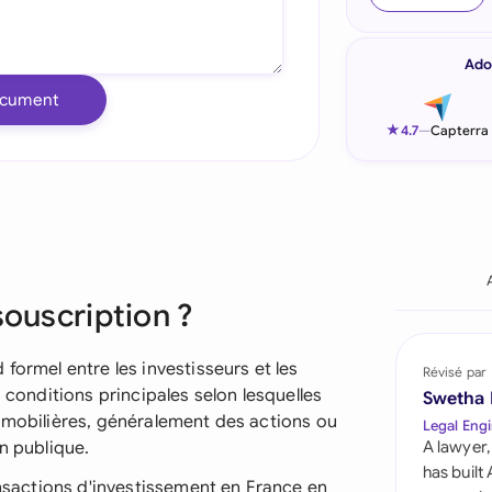
Indonesia
Ado
Ireland
ocument
Italia
★
4.7
—
Capterra
Malaysia
Netherlands
New Zealand
souscription ?
Nigeria
Pakistan
formel entre les investisseurs et les
Révisé par
s conditions principales selon lesquelles
Swetha
Philippines
s mobilières, généralement des actions ou
Legal Engi
n publique.
A lawyer,
Qatar
has built
ansactions d'investissement en France en