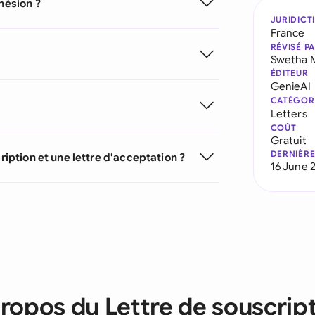
hésion ?
JURIDICT
France
RÉVISÉ P
Swetha 
ÉDITEUR
GenieAI
CATÉGOR
Letters
COÛT
Gratuit
DERNIÈRE
ription et une lettre d'acceptation ?
16 June 
ropos du Lettre de souscrip