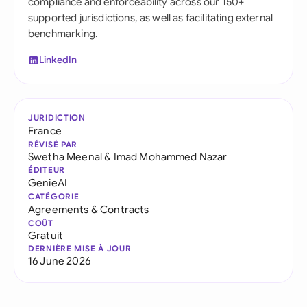
compliance and enforceability across our 150+
supported jurisdictions, as well as facilitating external
benchmarking.
LinkedIn
JURIDICTION
France
RÉVISÉ PAR
Swetha Meenal
&
Imad Mohammed Nazar
ÉDITEUR
GenieAI
CATÉGORIE
Agreements & Contracts
COÛT
Gratuit
DERNIÈRE MISE À JOUR
16 June 2026