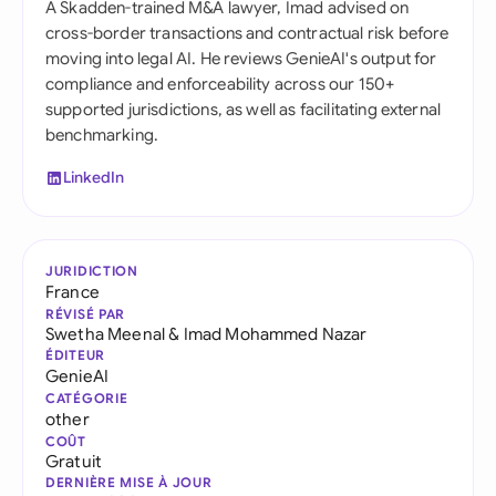
A Skadden-trained M&A lawyer, Imad advised on
cross-border transactions and contractual risk before
moving into legal AI. He reviews GenieAI's output for
compliance and enforceability across our 150+
supported jurisdictions, as well as facilitating external
benchmarking.
LinkedIn
JURIDICTION
France
RÉVISÉ PAR
Swetha Meenal
&
Imad Mohammed Nazar
ÉDITEUR
GenieAI
CATÉGORIE
other
COÛT
Gratuit
DERNIÈRE MISE À JOUR