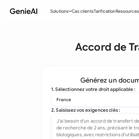
Solutions
Cas clients
Tarification
Ressources
Fonctionnalités
Modèle
Accord de Tr
Créer des contrats
Acc
Réviser et négocier
Con
Assistant IA pour les contrats
Pac
Générez un docu
Interrogez votre document
Con
1. Sélectionnez votre droit applicable :
Complément Word
Con
France
Toutes les fonctionnalités
Let
2. Saisissez vos exigences clés :
To