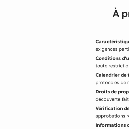
À p
Caractéristiq
exigences parti
Conditions d'u
toute restrict
Calendrier de 
protocoles de r
Droits de propr
découverte faite
Vérification d
approbations r
Informations 