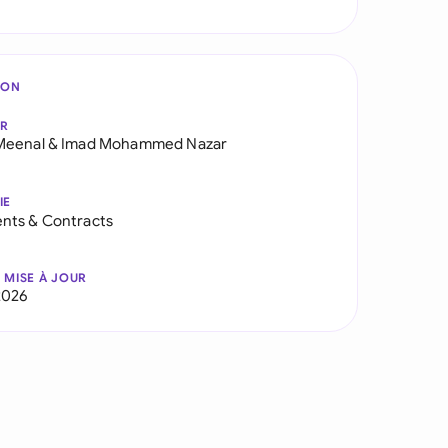
ION
AR
Meenal
&
Imad Mohammed Nazar
IE
nts & Contracts
 MISE À JOUR
2026