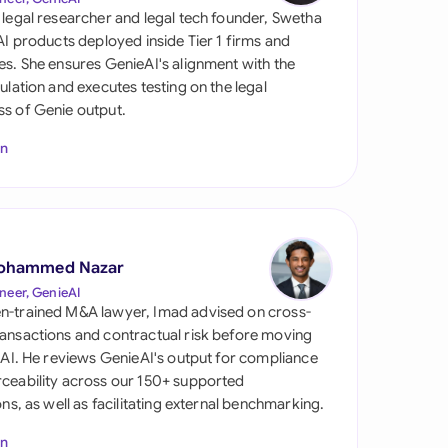
 legal researcher and legal tech founder, Swetha
 AI products deployed inside Tier 1 firms and
es. She ensures GenieAI's alignment with the
gulation and executes testing on the legal
s of Genie output.
In
s
ohammed Nazar
neer, GenieAI
n-trained M&A lawyer, Imad advised on cross-
ansactions and contractual risk before moving
l AI. He reviews GenieAI's output for compliance
ceability across our 150+ supported
ions, as well as facilitating external benchmarking.
In