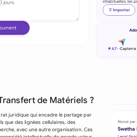
inhabituelles, les
Indonesia
Importer
Ireland
ocument
Ado
Italia
Malaysia
★
4.7
—
Capterra
Netherlands
New Zealand
Nigeria
Transfert de Matériels ?
Pakistan
Philippines
rat juridique qui encadre le partage par
s que des lignées cellulaires, des
Révisé par
Qatar
Swetha
herche, avec une autre organisation. Ces
Legal Engi