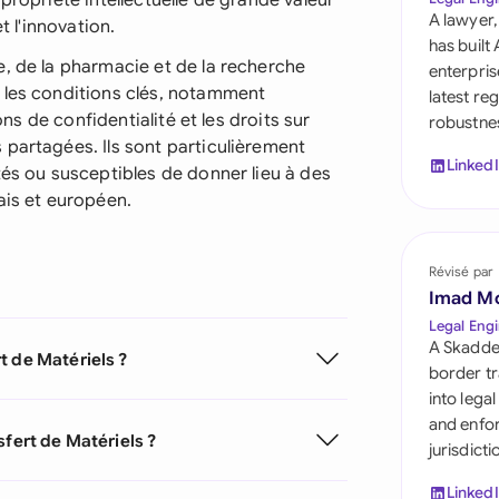
propriété intellectuelle de grande valeur
Saudi Arabia
A lawyer,
t l'innovation.
has built
Singapore
e, de la pharmacie et de la recherche
enterpris
 les conditions clés, notamment
latest re
South Africa
ons de confidentialité et les droits sur
robustnes
 partagées. Ils sont particulièrement
España
Linked
tés ou susceptibles de donner lieu à des
ais et européen.
Switzerland
United Arab Emirate
Révisé par
United Kingdom
Imad M
Legal Engi
United States
A Skadde
t de Matériels ?
border tr
into lega
and enfor
sfert de Matériels ?
jurisdict
Linked