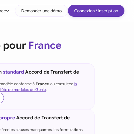
nce
Demander une démo
Connexion / Inscription
r type d'entreprise
e pour
France
Entreprises intermédiaires
Grands comptes
Startup
un
standard
Accord de Transfert de
Tous les types d'entreprise
e modèle conforme à
France
ou consultez
la
lète de modèles de Genie
.
 propre
Accord de Transfert de
pérer les clauses manquantes, les formulations