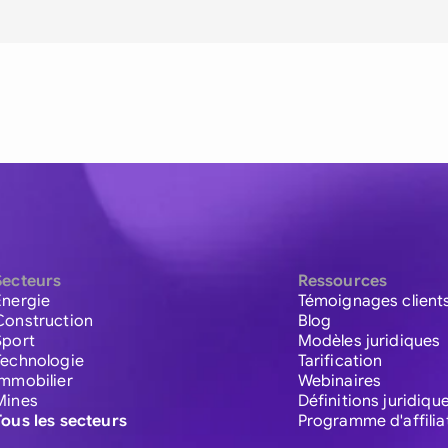
Secteurs
Ressources
Énergie
Témoignages client
Construction
Blog
Sport
Modèles juridiques
Technologie
Tarification
Immobilier
Webinaires
Mines
Définitions juridiqu
Tous les secteurs
Programme d'affilia