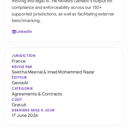
moving into legal AI. He reviews GenieAI's output for
compliance and enforceability across our 150+
supported jurisdictions, as well as facilitating external
benchmarking.
LinkedIn
JURIDICTION
France
RÉVISÉ PAR
Swetha Meenal
&
Imad Mohammed Nazar
ÉDITEUR
GenieAI
CATÉGORIE
Agreements & Contracts
COÛT
Gratuit
DERNIÈRE MISE À JOUR
17 June 2026