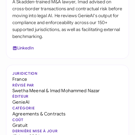
A Skadden-trained M&A lawyer, Imad advised on
cross-border transactions and contractual risk before
moving into legal AI. He reviews GenieAI's output for
compliance and enforceability across our 150+
supported jurisdictions, as well as facilitating external
benchmarking.
LinkedIn
JURIDICTION
France
RÉVISÉ PAR
Swetha Meenal
&
Imad Mohammed Nazar
ÉDITEUR
GenieAI
CATÉGORIE
Agreements & Contracts
COÛT
Gratuit
DERNIÈRE MISE À JOUR