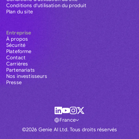
Conditions d'utilisation du produit
Plan du site
Entreprise
À propos
Sécurité
Plateforme
Contact
Carrières
Partenariats
Nos investisseurs
Presse
France
©2026 Genie AI Ltd. Tous droits réservés
Global