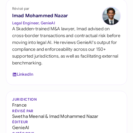
Révisé par
Imad Mohammed Nazar
Legal Engineer, GenieAI
A Skadden-trained M&A lawyer, Imad advised on
cross-border transactions and contractual risk before
moving into legal AI. He reviews GenieAI's output for
compliance and enforceability across our 150+
supported jurisdictions, as well as facilitating external
benchmarking.
LinkedIn
JURIDICTION
France
RÉVISÉ PAR
Swetha Meenal
&
Imad Mohammed Nazar
ÉDITEUR
GenieAI