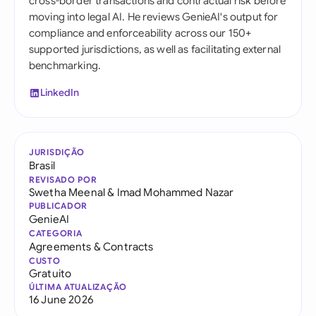
cross-border transactions and contractual risk before
moving into legal AI. He reviews GenieAI's output for
compliance and enforceability across our 150+
supported jurisdictions, as well as facilitating external
benchmarking.
LinkedIn
JURISDIÇÃO
Brasil
REVISADO POR
Swetha Meenal
&
Imad Mohammed Nazar
PUBLICADOR
GenieAI
CATEGORIA
Agreements & Contracts
CUSTO
Gratuito
ÚLTIMA ATUALIZAÇÃO
16 June 2026