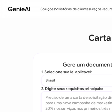
Soluções
Histórias de clientes
Preços
Recur
Recursos
M
Carta
Criar Contratos
Revisar e Negociar
Assistente de Contratos com IA
Gere um documen
Pergunte ao seu Documento
1. Selecione sua lei aplicável:
Add-in para Word
Brasil
Todos os recursos
2. Digite seus requisitos principais: