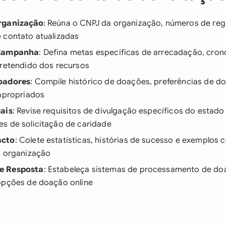
rganização
: Reúna o CNPJ da organização, números de regi
 contato atualizadas
 Campanha
: Defina metas específicas de arrecadação, cro
pretendido dos recursos
oadores
: Compile histórico de doações, preferências de d
 apropriados
ais
: Revise requisitos de divulgação específicos do estado
s de solicitação de caridade
acto
: Colete estatísticas, histórias de sucesso e exemplos
a organização
e Resposta
: Estabeleça sistemas de processamento de do
opções de doação online