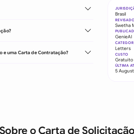
JURISDIÇ
Brasil
REVISAD
Swetha 
ação?
PUBLICA
GenieAI
CATEGOR
Letters
ão e uma Carta de Contratação?
CUSTO
Gratuito
ÚLTIMA A
5 August
Sobre o Carta de Solicitaçã