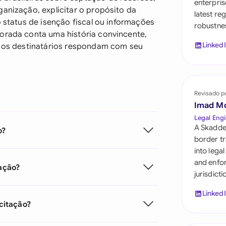
enterpris
Saudi Arabia
ganização, explicitar o propósito da
latest re
o status de isenção fiscal ou informações
robustnes
Singapore
borada conta uma história convincente,
Linked
ue os destinatários respondam com seu
South Africa
España
Switzerland
Revisado p
Imad M
United Arab Emira
Legal Engi
A Skadde
o?
United Kingdom
border tr
into lega
United States
and enfor
tação?
jurisdict
Linked
citação?