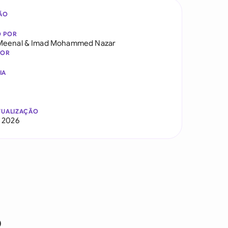
ÃO
O POR
Meenal
&
Imad Mohammed Nazar
DOR
IA
TUALIZAÇÃO
 2026
o