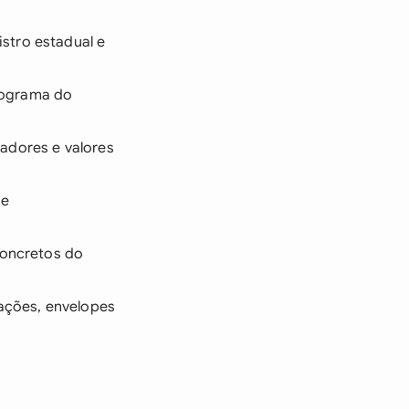
stro estadual e
nograma do
oadores e valores
 e
 concretos do
ações, envelopes