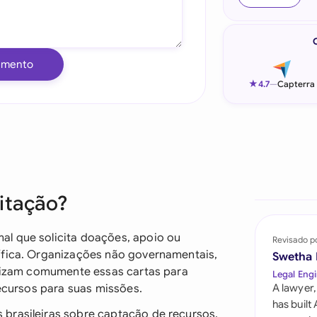
Indonesia
Ireland
umento
Italia
★
4.7
—
Capterra
Malaysia
Netherlands
New Zealand
itação?
Nigeria
Pakistan
al que solicita doações, apoio ou
Revisado p
ífica. Organizações não governamentais,
Swetha
Philippines
tilizam comumente essas cartas para
Legal Engi
recursos para suas missões.
A lawyer,
Qatar
has built
brasileiras sobre captação de recursos,