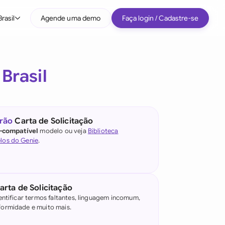
Brasil
Agende uma demo
Faça login / Cadastre-se
Por tipo de empresa
a
Brasil
Médio porte
Grandes empresas
Startup
rão
Carta de Solicitação
l-compatível
modelo ou veja
Biblioteca
Todos os tipos de empresa
los do Genie
.
e IA jurídica
)
rta de Solicitação
entificar termos faltantes, linguagem incomum,
ormidade e muito mais.