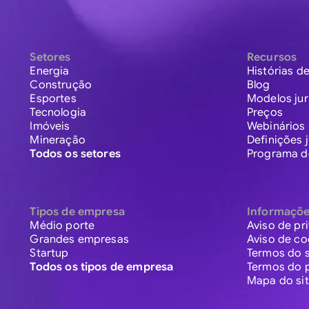
Setores
Recursos
Energia
Histórias de
Construção
Blog
Esportes
Modelos jur
Tecnologia
Preços
Imóveis
Webinários
Mineração
Definições j
Todos os setores
Programa de
Tipos de empresa
Informaçõ
Médio porte
Aviso de pr
Grandes empresas
Aviso de co
Startup
Termos do s
Todos os tipos de empresa
Termos do 
Mapa do si