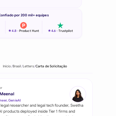
Confiado por 200 mil+ equipes
★
★
4.8
—
Product Hunt
4.6
—
Trustpilot
Início
Brasil
Letters
Carta de Solicitação
or
 Meenal
neer, GenieAI
 legal researcher and legal tech founder, Swetha
 AI products deployed inside Tier 1 firms and