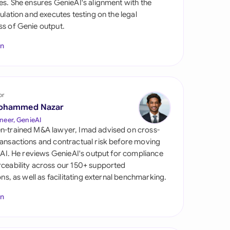
es. She ensures GenieAI's alignment with the
gulation and executes testing on the legal
s of Genie output.
In
or
ohammed Nazar
tes
neer, GenieAI
n-trained M&A lawyer, Imad advised on cross-
ansactions and contractual risk before moving
l AI. He reviews GenieAI's output for compliance
ceability across our 150+ supported
ions, as well as facilitating external benchmarking.
In