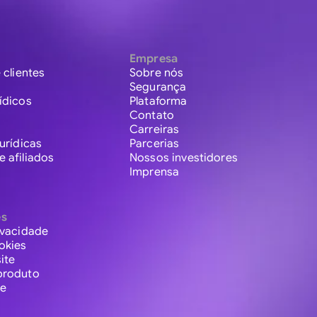
Empresa
 clientes
Sobre nós
Segurança
ídicos
Plataforma
Contato
Carreiras
urídicas
Parcerias
 afiliados
Nossos investidores
Imprensa
es
ivacidade
okies
ite
produto
te