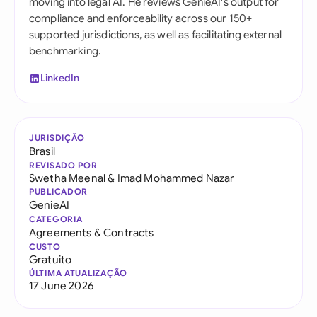
moving into legal AI. He reviews GenieAI's output for
compliance and enforceability across our 150+
supported jurisdictions, as well as facilitating external
benchmarking.
LinkedIn
JURISDIÇÃO
Brasil
REVISADO POR
Swetha Meenal
&
Imad Mohammed Nazar
PUBLICADOR
GenieAI
CATEGORIA
Agreements & Contracts
CUSTO
Gratuito
ÚLTIMA ATUALIZAÇÃO
17 June 2026