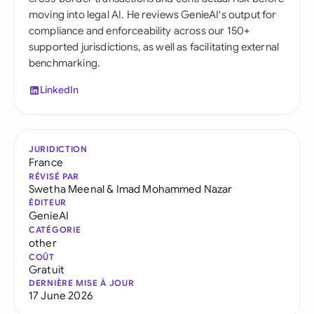
moving into legal AI. He reviews GenieAI's output for
compliance and enforceability across our 150+
supported jurisdictions, as well as facilitating external
benchmarking.
LinkedIn
JURIDICTION
France
RÉVISÉ PAR
Swetha Meenal
&
Imad Mohammed Nazar
ÉDITEUR
GenieAI
CATÉGORIE
other
COÛT
Gratuit
DERNIÈRE MISE À JOUR
17 June 2026