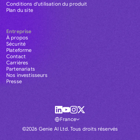
Conditions d'utilisation du produit
Plan du site
Entreprise
À propos
Sécurité
Plateforme
Contact
Carrières
Partenariats
Nos investisseurs
Presse
France
©2026 Genie AI Ltd. Tous droits réservés
Global