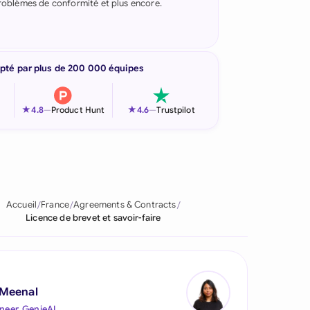
 problèmes de conformité et plus encore.
pté par plus de 200 000 équipes
★
★
4.8
—
Product Hunt
4.6
—
Trustpilot
Accueil
France
Agreements & Contracts
Licence de brevet et savoir-faire
 Meenal
neer, GenieAI