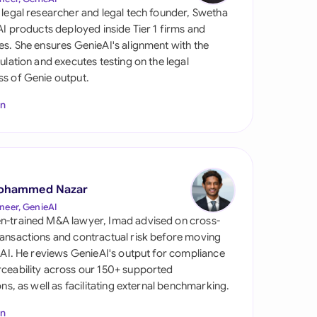
 legal researcher and legal tech founder, Swetha
 AI products deployed inside Tier 1 firms and
es. She ensures GenieAI's alignment with the
gulation and executes testing on the legal
s of Genie output.
In
s
ohammed Nazar
neer, GenieAI
n-trained M&A lawyer, Imad advised on cross-
ansactions and contractual risk before moving
l AI. He reviews GenieAI's output for compliance
ceability across our 150+ supported
ions, as well as facilitating external benchmarking.
In