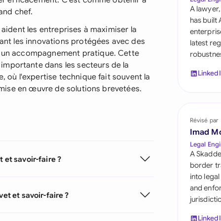
iser efficacement. C'est comme obtenir à
Saudi Arabia
A lawyer,
rand chef.
has built
Singapore
 aident les entreprises à maximiser la
enterpris
inant les innovations protégées avec des
latest re
South Africa
et un accompagnement pratique. Cette
robustnes
importante dans les secteurs de la
España
Linked
, où l'expertise technique fait souvent la
la mise en œuvre de solutions brevetées.
Switzerland
United Arab Emirate
Révisé par
United Kingdom
Imad M
Legal Engi
United States
A Skadde
 et savoir-faire ?
border tr
into lega
and enfor
et et savoir-faire ?
jurisdict
Linked