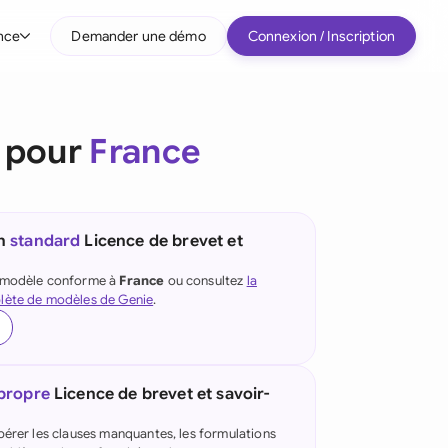
nce
Demander une démo
Connexion / Inscription
r type d'entreprise
e pour
France
Entreprises intermédiaires
Grands comptes
Startup
un
standard
Licence de brevet et
Tous les types d'entreprise
e modèle conforme à
France
ou consultez
la
lète de modèles de Genie
.
 propre
Licence de brevet et savoir-
pérer les clauses manquantes, les formulations