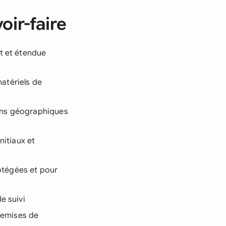
oir-faire
t et étendue
atériels de
ions géographiques
nitiaux et
rotégées et pour
e suivi
 remises de