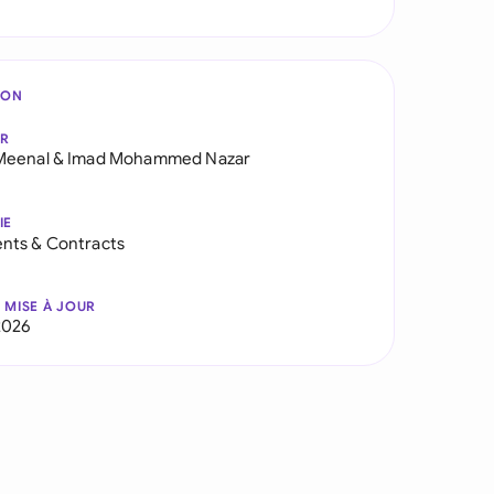
ION
AR
Meenal
&
Imad Mohammed Nazar
IE
nts & Contracts
 MISE À JOUR
2026