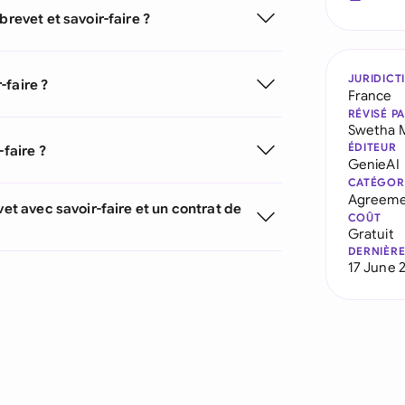
brevet et savoir-faire ?
JURIDICT
-faire ?
France
RÉVISÉ P
Swetha 
ÉDITEUR
-faire ?
GenieAI
CATÉGOR
Agreeme
vet avec savoir-faire et un contrat de
COÛT
Gratuit
DERNIÈRE
17 June 