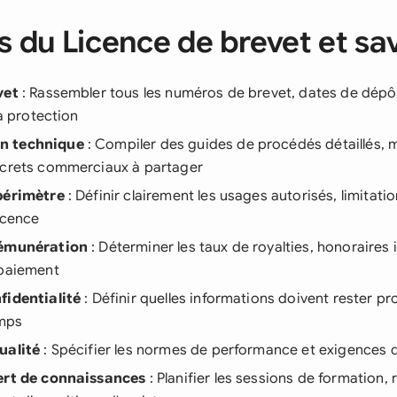
 du Licence de brevet et sav
vet
: Rassembler tous les numéros de brevet, dates de dépô
la protection
n technique
: Compiler des guides de procédés détaillés, m
ecrets commerciaux à partager
périmètre
: Définir clairement les usages autorisés, limitat
licence
rémunération
: Déterminer les taux de royalties, honoraires i
 paiement
fidentialité
: Définir quelles informations doivent rester p
mps
ualité
: Spécifier les normes de performance et exigences d
ert de connaissances
: Planifier les sessions de formation,