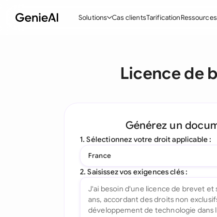
Solutions
Cas clients
Tarification
Ressources
Fonctionnalités
Modèle
Licence de b
Créer des contrats
Acc
Réviser et négocier
Con
Assistant IA pour les contrats
Pac
Générez un docu
Interrogez votre document
Con
1. Sélectionnez votre droit applicable :
Complément Word
Con
France
Toutes les fonctionnalités
Let
2. Saisissez vos exigences clés :
To