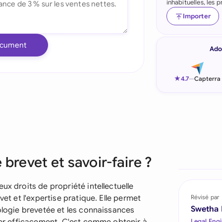
inhabituelles, les
Indonesia
Importer
Ireland
ocument
Ado
Italia
Malaysia
★
4.7
—
Capterra
Netherlands
New Zealand
Nigeria
brevet et savoir-faire ?
Pakistan
Philippines
ux droits de propriété intellectuelle
vet et l'expertise pratique. Elle permet
Révisé par
Qatar
Swetha
nologie brevetée et les connaissances
Legal Engi