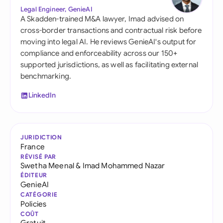
Legal Engineer, GenieAI
A Skadden-trained M&A lawyer, Imad advised on
cross-border transactions and contractual risk before
moving into legal AI. He reviews GenieAI's output for
compliance and enforceability across our 150+
supported jurisdictions, as well as facilitating external
benchmarking.
LinkedIn
JURIDICTION
France
RÉVISÉ PAR
Swetha Meenal
&
Imad Mohammed Nazar
ÉDITEUR
GenieAI
CATÉGORIE
Policies
COÛT
Gratuit