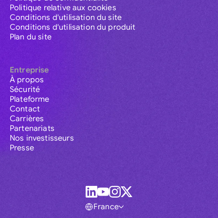
Politique relative aux cookies
Conditions d'utilisation du site
Conditions d'utilisation du produit
Plan du site
Entreprise
À propos
Sécurité
Plateforme
Contact
Carrières
Partenariats
Nos investisseurs
Presse
France