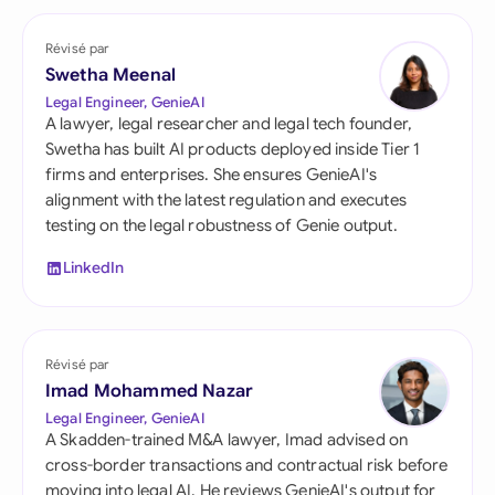
Révisé par
Swetha Meenal
Legal Engineer, GenieAI
A lawyer, legal researcher and legal tech founder,
Swetha has built AI products deployed inside Tier 1
firms and enterprises. She ensures GenieAI's
alignment with the latest regulation and executes
testing on the legal robustness of Genie output.
LinkedIn
Révisé par
Imad Mohammed Nazar
Legal Engineer, GenieAI
A Skadden-trained M&A lawyer, Imad advised on
cross-border transactions and contractual risk before
moving into legal AI. He reviews GenieAI's output for