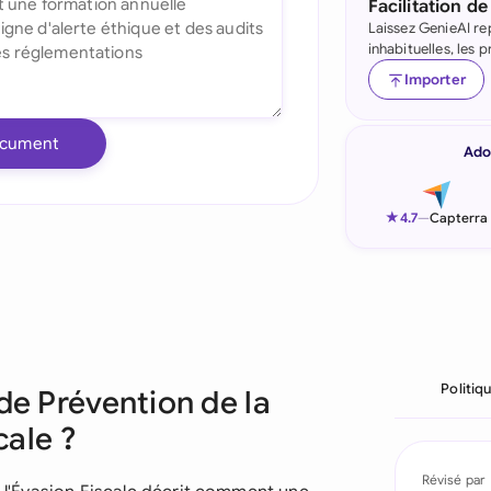
Facilitation de
Laissez GenieAI re
Indonesia
inhabituelles, les
Ireland
Importer
Italia
ocument
Ado
Malaysia
Netherlands
★
4.7
—
Capterra
New Zealand
Nigeria
Pakistan
Politiq
de Prévention de la
Philippines
cale ?
Qatar
Révisé par