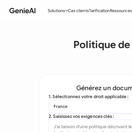
Solutions
Cas clients
Tarification
Ressources
Fonctionnalités
Modèle
Politique de
Créer des contrats
Acc
Réviser et négocier
Con
Assistant IA pour les contrats
Pac
Interrogez votre document
Con
Générez un docu
Complément Word
Con
1. Sélectionnez votre droit applicable :
Toutes les fonctionnalités
Let
France
To
2. Saisissez vos exigences clés :