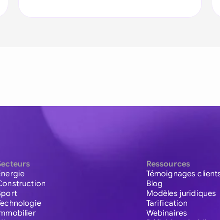
Secteurs
Ressources
Énergie
Témoignages client
Construction
Blog
Sport
Modèles juridiques
Technologie
Tarification
Immobilier
Webinaires