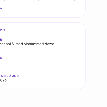
In
ION
AR
Meenal
&
Imad Mohammed Nazar
IE
 MISE À JOUR
2026