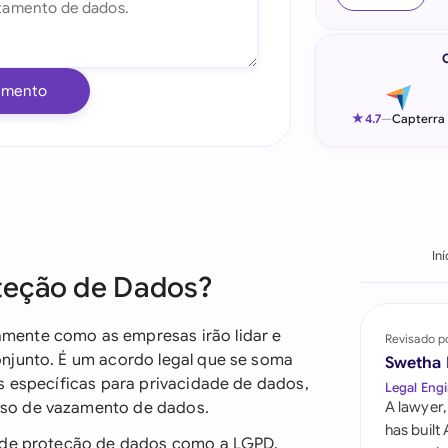
Indonesia
Ireland
umento
Italia
★
4.7
—
Capterra
Malaysia
Netherlands
New Zealand
Iní
teção de Dados?
Nigeria
Pakistan
mente como as empresas irão lidar e
Revisado p
njunto. É um acordo legal que se soma
Swetha
Philippines
s específicas para privacidade de dados,
Legal Engi
aso de vazamento de dados.
A lawyer,
Qatar
has built
s de proteção de dados como a LGPD,