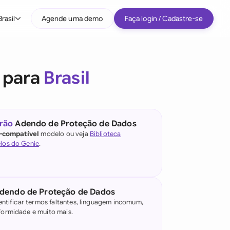
Brasil
Agende uma demo
Faça login / Cadastre-se
Por tipo de empresa
 para
Brasil
Médio porte
Grandes empresas
Startup
rão
Adendo de Proteção de Dados
l-compatível
modelo ou veja
Biblioteca
Todos os tipos de empresa
los do Genie
.
e IA jurídica
)
dendo de Proteção de Dados
entificar termos faltantes, linguagem incomum,
ormidade e muito mais.