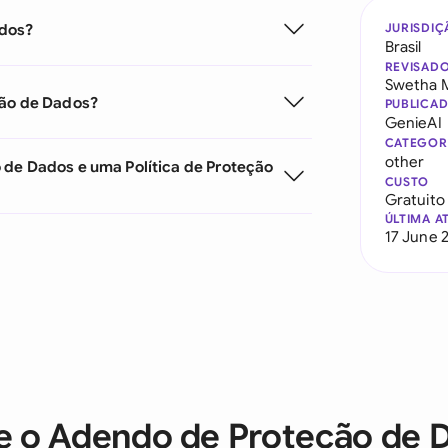
ados?
JURISDIÇ
Brasil
REVISAD
Swetha 
ção de Dados?
PUBLICA
GenieAI
CATEGOR
other
 de Dados e uma Política de Proteção
CUSTO
Gratuito
ÚLTIMA A
17 June 
e o Adendo de Proteção de 