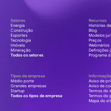
Setores
Recursos
Energia
Histórias de
Construção
Blog
Esportes
Modelos jur
Tecnologia
Preços
Imóveis
Webinários
Mineração
Definições j
Todos os setores
Programa de
Tipos de empresa
Informaçõ
Médio porte
Aviso de pr
Grandes empresas
Aviso de co
Startup
Termos do s
Todos os tipos de empresa
Termos do 
Mapa do si