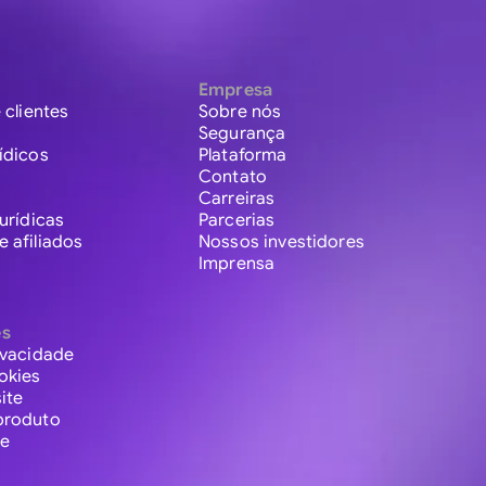
Empresa
 clientes
Sobre nós
Segurança
ídicos
Plataforma
Contato
Carreiras
urídicas
Parcerias
 afiliados
Nossos investidores
Imprensa
es
ivacidade
okies
ite
produto
te