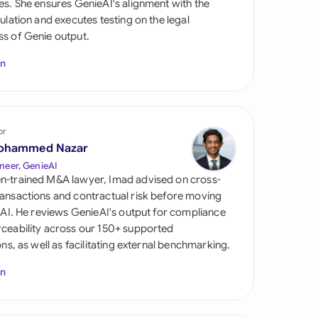
es. She ensures GenieAI's alignment with the
gulation and executes testing on the legal
s of Genie output.
In
or
ohammed Nazar
tes
neer, GenieAI
n-trained M&A lawyer, Imad advised on cross-
ansactions and contractual risk before moving
l AI. He reviews GenieAI's output for compliance
ceability across our 150+ supported
ions, as well as facilitating external benchmarking.
In