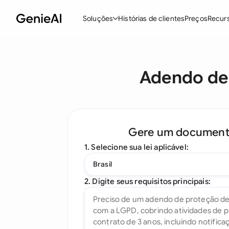
Soluções
Histórias de clientes
Preços
Recur
Recursos
M
Adendo de
Criar Contratos
Revisar e Negociar
Assistente de Contratos com IA
Gere um documen
Pergunte ao seu Documento
1. Selecione sua lei aplicável:
Add-in para Word
Brasil
Todos os recursos
2. Digite seus requisitos principais: