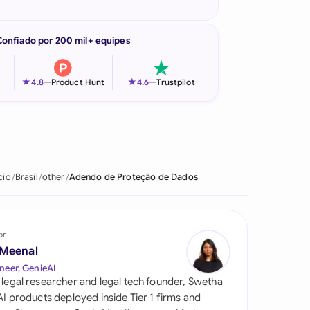
Confiado por 200 mil+ equipes
★
★
4.8
—
Product Hunt
4.6
—
Trustpilot
cio
Brasil
other
Adendo de Proteção de Dados
or
 Meenal
neer, GenieAI
 legal researcher and legal tech founder, Swetha
 AI products deployed inside Tier 1 firms and