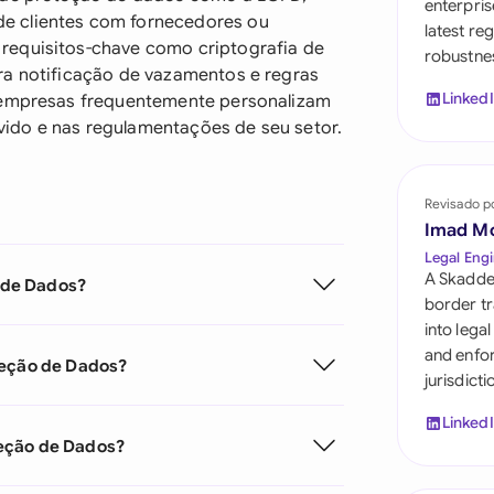
enterpris
Saudi Arabia
e clientes com fornecedores ou
latest re
requisitos-chave como criptografia de
robustnes
Singapore
ra notificação de vazamentos e regras
Linked
s empresas frequentemente personalizam
South Africa
ido e nas regulamentações de seu setor.
España
Switzerland
Revisado p
Imad M
United Arab Emira
Legal Engi
A Skadde
 de Dados?
United Kingdom
border tr
into lega
United States
and enfor
teção de Dados?
jurisdict
Linked
teção de Dados?