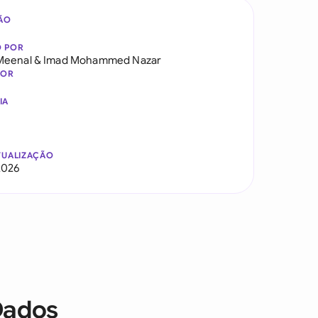
ÃO
O POR
Meenal
&
Imad Mohammed Nazar
DOR
IA
TUALIZAÇÃO
2026
Dados