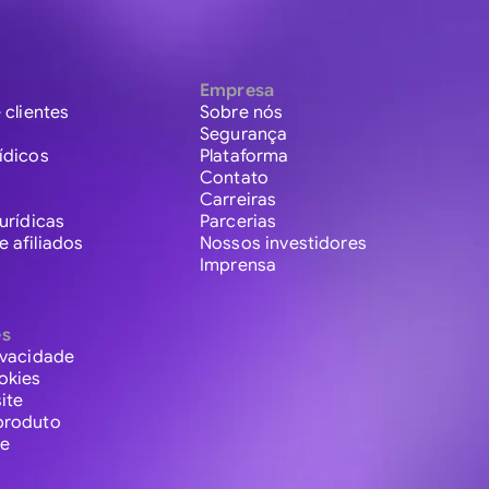
Empresa
 clientes
Sobre nós
Segurança
ídicos
Plataforma
Contato
Carreiras
urídicas
Parcerias
 afiliados
Nossos investidores
Imprensa
es
ivacidade
okies
ite
produto
te