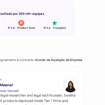
Confiado por 200 mil+ equipes
★
★
4.8
—
Product Hunt
4.6
—
Trustpilot
Agreements & Contracts
Acordo de Aquisição de Empresa
or
 Meenal
neer, GenieAI
 legal researcher and legal tech founder, Swetha
 AI products deployed inside Tier 1 firms and