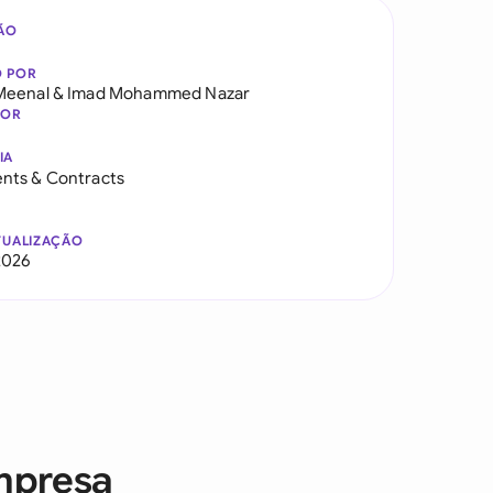
ÃO
O POR
Meenal
&
Imad Mohammed Nazar
DOR
IA
nts & Contracts
TUALIZAÇÃO
2026
mpresa