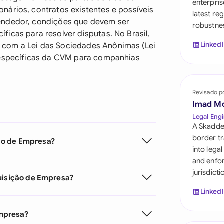
enterpris
Saudi Arabia
nários, contratos existentes e possíveis
latest re
endedor, condições que devem ser
robustnes
Singapore
icas para resolver disputas. No Brasil,
Linked
 com a Lei das Sociedades Anônimas (Lei
South Africa
s específicas da CVM para companhias
España
Switzerland
Revisado p
Imad M
United Arab Emira
Legal Engi
A Skadde
United Kingdom
border tr
ão de Empresa?
into lega
United States
and enfor
jurisdict
quisição de Empresa?
Linked
mpresa?