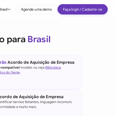
Brasil
Agende uma demo
Faça login / Cadastre-se
Por tipo de empresa
o para
Brasil
Médio porte
Grandes empresas
Startup
rão
Acordo de Aquisição de Empresa
l-compatível
modelo ou veja
Biblioteca
Todos os tipos de empresa
los do Genie
.
e IA jurídica
)
cordo de Aquisição de Empresa
entificar termos faltantes, linguagem incomum,
ormidade e muito mais.