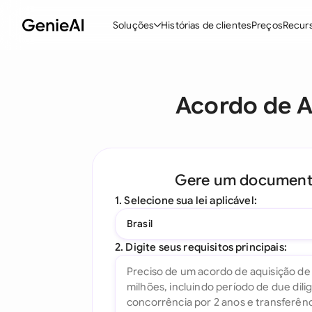
Soluções
Histórias de clientes
Preços
Recur
Recursos
M
Acordo de 
Criar Contratos
Revisar e Negociar
Assistente de Contratos com IA
Gere um documen
Pergunte ao seu Documento
1. Selecione sua lei aplicável:
Add-in para Word
Brasil
Todos os recursos
2. Digite seus requisitos principais: