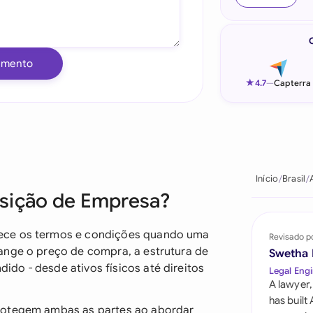
Indonesia
Ireland
umento
Italia
★
4.7
—
Capterra
Malaysia
Netherlands
New Zealand
Início
Brasil
isição de Empresa?
Nigeria
Pakistan
ece os termos e condições quando uma
Revisado p
ange o preço de compra, a estrutura de
Swetha
Philippines
do - desde ativos físicos até direitos
Legal Engi
A lawyer,
Qatar
has built
protegem ambas as partes ao abordar