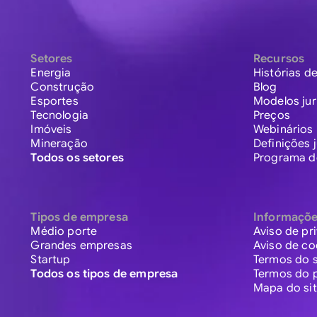
Setores
Recursos
Energia
Histórias de
Construção
Blog
Esportes
Modelos jur
Tecnologia
Preços
Imóveis
Webinários
Mineração
Definições j
Todos os setores
Programa de
Tipos de empresa
Informaçõ
Médio porte
Aviso de pr
Grandes empresas
Aviso de co
Startup
Termos do s
Todos os tipos de empresa
Termos do 
Mapa do si