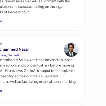
es. She ensures GenieAI's alignment with the
gulation and executes testing on the legal
s of Genie output.
In
or
ohammed Nazar
tes
neer, GenieAI
n-trained M&A lawyer, Imad advised on cross-
ansactions and contractual risk before moving
l AI. He reviews GenieAI's output for compliance
ceability across our 150+ supported
ions, as well as facilitating external benchmarking.
In