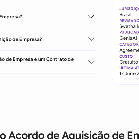
JURISDIÇ
Brasil
 Empresa?
REVISAD
Swetha 
PUBLICA
GenieAI
isição de Empresa?
CATEGOR
Agreeme
CUSTO
ção de Empresa e um Contrato de
Gratuito
ÚLTIMA A
17 June 
 o Acordo de Aquisição de E