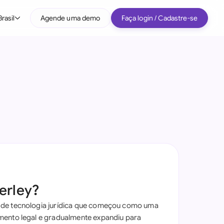
Brasil
Agende uma demo
Faça login / Cadastre-se
e IA jurídica
)
erley?
de tecnologia jurídica que começou como uma
mento legal e gradualmente expandiu para