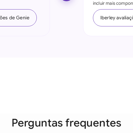
incluir mais compon
Indonesia
ções de Genie
Iberley avalia
Ireland
Italia
Malaysia
Netherlands
New Zealand
Nigeria
Pakistan
Philippines
Perguntas frequentes
Qatar