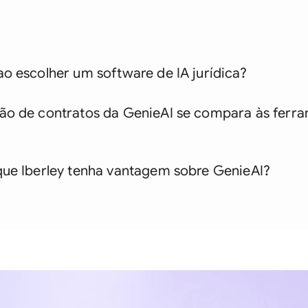
Saudi Arabia
Singapore
South Africa
o escolher um software de IA jurídica?
España
ão de contratos da GenieAI se compara às ferr
Switzerland
?
United Arab Emira
que Iberley tenha vantagem sobre GenieAI?
United Kingdom
United States