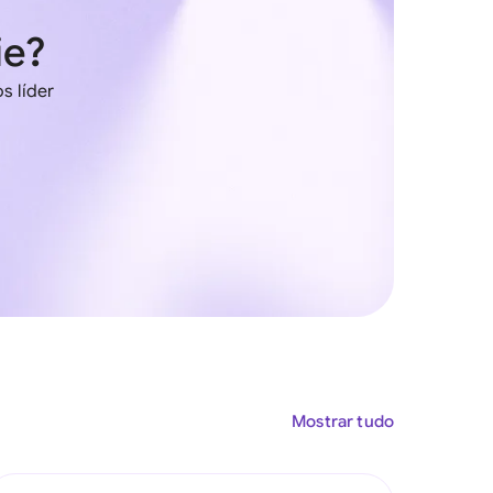
ie?
s líder
Mostrar tudo