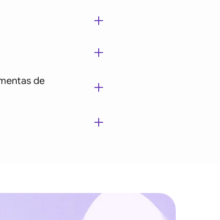
amentas de
tes