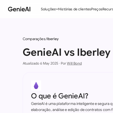
Soluções
Histórias de clientes
Preços
Recur
Recursos
M
Criar Contratos
Comparações
Iberley
Revisar e Negociar
GenieAI vs Iberley
Assistente de Contratos com IA
Atualizado 6 May 2025 · Por
Will Bond
Pergunte ao seu Documento
Add-in para Word
Todos os recursos
O que é GenieAI?
GenieAI é uma plataforma inteligente e segura qu
elaboração, análise e edição de contratos com 