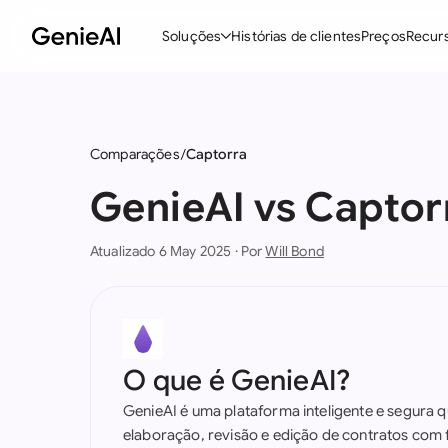
Soluções
Histórias de clientes
Preços
Recur
Recursos
M
Criar Contratos
Comparações
Captorra
Revisar e Negociar
GenieAI vs Captor
Assistente de Contratos com IA
Atualizado 6 May 2025 · Por
Will Bond
Pergunte ao seu Documento
Add-in para Word
Todos os recursos
O que é GenieAI?
GenieAI é uma plataforma inteligente e segura q
elaboração, revisão e edição de contratos com