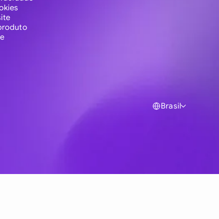
okies
ite
produto
te
Brasil
Global
Australia
Brasil
Canada