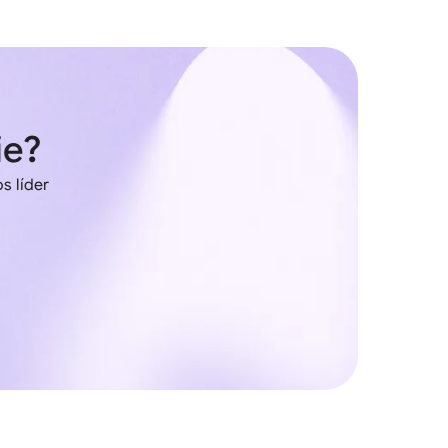
ie?
s líder