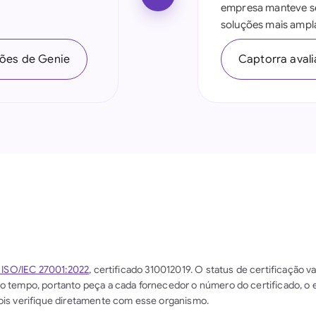
empresa manteve se
Indonesia
soluções mais ampla
Ireland
ções de Genie
Captorra aval
Italia
Malaysia
Netherlands
New Zealand
Nigeria
Pakistan
Philippines
a ISO/IEC 27001:2022
, certificado 310012019. O status de certificação v
o tempo, portanto peça a cada fornecedor o número do certificado, o 
Qatar
ois verifique diretamente com esse organismo.