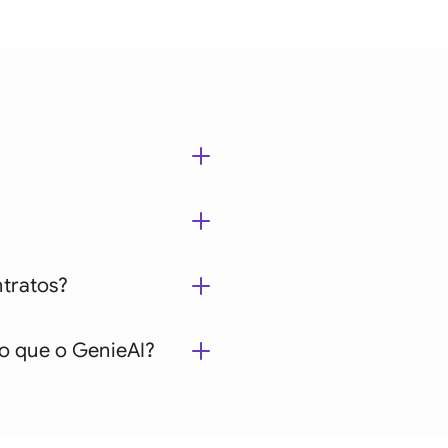
tes
ntratos?
o que o GenieAI?