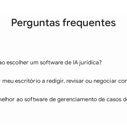
Saudi Arabia
Singapore
Perguntas frequentes
South Africa
España
Switzerland
o escolher um software de IA jurídica?
United Arab Emira
United Kingdom
meu escritório a redigir, revisar ou negociar co
United States
melhor ao software de gerenciamento de casos d