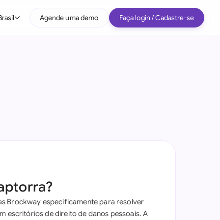
Brasil
Agende uma demo
Faça login / Cadastre-se
Por tipo de empresa
Médio porte
Grandes empresas
Startup
Todos os tipos de empresa
e IA jurídica
)
aptorra?
s Brockway especificamente para resolver
m escritórios de direito de danos pessoais. A