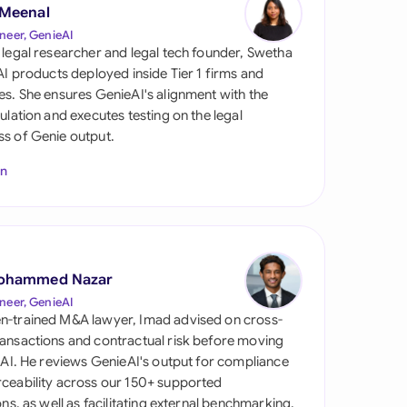
 Meenal
neer, GenieAI
 legal researcher and legal tech founder, Swetha
 AI products deployed inside Tier 1 firms and
es. She ensures GenieAI's alignment with the
gulation and executes testing on the legal
s of Genie output.
In
s
ohammed Nazar
neer, GenieAI
n-trained M&A lawyer, Imad advised on cross-
ansactions and contractual risk before moving
l AI. He reviews GenieAI's output for compliance
ceability across our 150+ supported
ions, as well as facilitating external benchmarking.