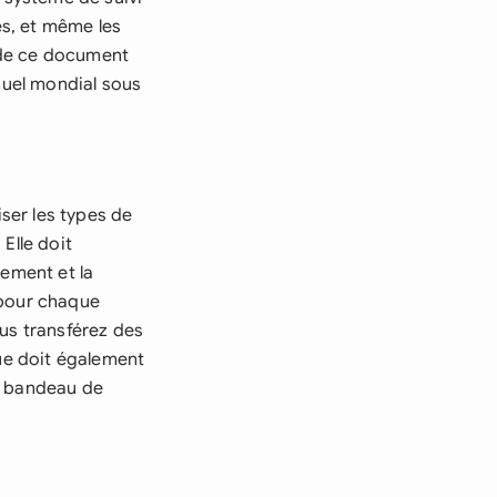
s, et même les
e de ce document
nuel mondial sous
iser les types de
 Elle doit
cement et la
 pour chaque
ous transférez des
que doit également
re bandeau de