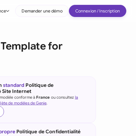
nce
Demander une démo
Connexion / Inscription
r type d'entreprise
t Template for
Entreprises intermédiaires
Grands comptes
Startup
Tous les types d'entreprise
un
standard
Politique de
 Site Internet
e modèle conforme à
France
ou consultez
la
lète de modèles de Genie
.
 propre
Politique de Confidentialité