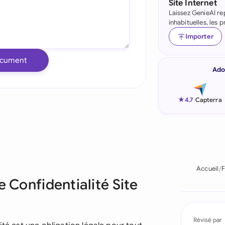
Site Internet
Laissez GenieAI re
Indonesia
inhabituelles, les
Ireland
Importer
Italia
ocument
Ado
Malaysia
Netherlands
★
4.7
-
Capterra
New Zealand
Nigeria
Pakistan
Accueil
F
e Confidentialité Site
Philippines
Qatar
Révisé par