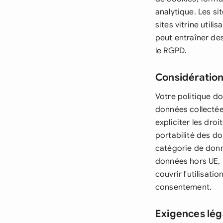
analytique. Les s
sites vitrine util
peut entraîner des
le RGPD.
Considération
Votre politique do
données collectées,
expliciter les droi
portabilité des d
catégorie de donn
données hors UE, l
couvrir l'utilisat
consentement.
Exigences lég