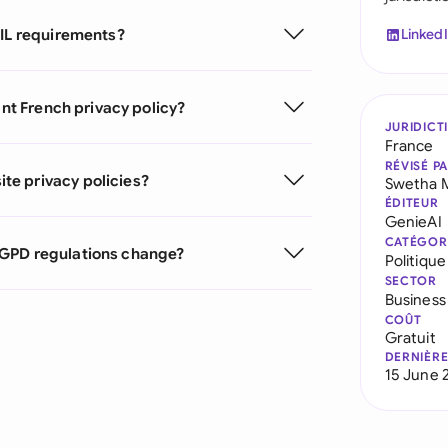
NIL requirements?
Linked
ant French privacy policy?
JURIDICT
France
RÉVISÉ P
te privacy policies?
Swetha 
ÉDITEUR
GenieAI
CATÉGOR
RGPD regulations change?
Politique
SECTOR
Business
COÛT
Gratuit
DERNIÈRE
15 June 