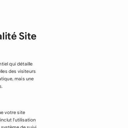
lité Site
iel qui détaille
les des visiteurs
atique, mais une
s.
e votre site
lut l'utilisation
t système de suivi