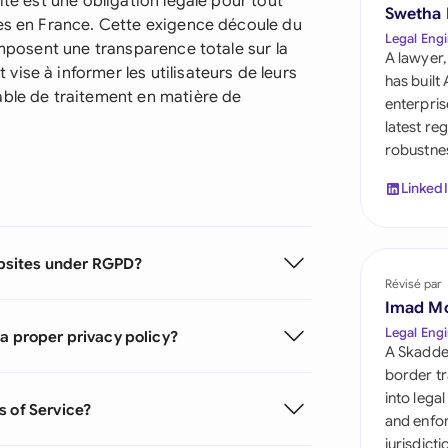
ité est une obligation légale pour tout
Saudi Arabia
Swetha
les en France. Cette exigence découle du
Legal Engi
imposent une transparence totale sur la
Singapore
A lawyer,
ise à informer les utilisateurs de leurs
has built
South Africa
able de traitement en matière de
enterpris
latest re
España
robustnes
Switzerland
Linked
United Arab Emirate
websites under RGPD?
United Kingdom
Révisé par
Imad M
United States
Legal Engi
a proper privacy policy?
A Skadde
border tr
into lega
s of Service?
and enfor
jurisdict