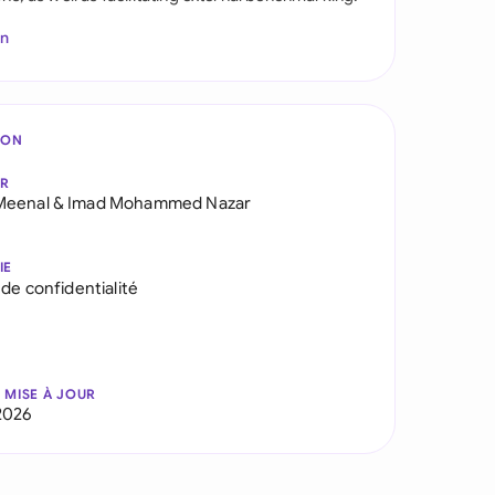
In
ION
AR
Meenal
&
Imad Mohammed Nazar
IE
 de confidentialité
 MISE À JOUR
2026