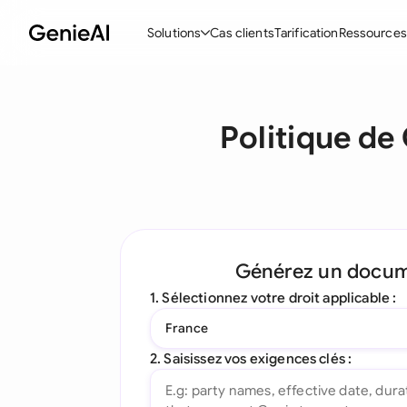
Solutions
Cas clients
Tarification
Ressources
Fonctionnalités
Modèle
Politique de 
Créer des contrats
Acc
Réviser et négocier
Con
Assistant IA pour les contrats
Pac
Interrogez votre document
Con
Générez un docu
Complément Word
Con
1. Sélectionnez votre droit applicable :
Toutes les fonctionnalités
Let
France
To
2. Saisissez vos exigences clés :